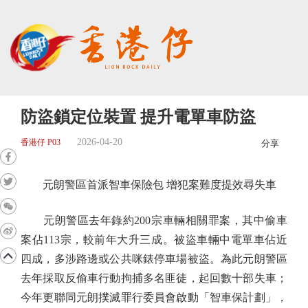
防盜鎖定位裝置 提升電單車防盜
2026-04-20
香港仔 P03
分享
元朗警區首派智車保險包 增犯案難度提效尋失車
元朗警區去年錄約200宗車輛相關罪案，其中偷車
案佔113宗，較前年大升三成。被盜車輛中電單車佔近
四成，多涉路邊或公共咪錶停車場被盜。為此元朗警區
去年採取反偷車行動拘捕多名匪徒，起回數十部失車；
今年更聯同元朗撲滅罪行委員會啟動「智車保計劃」，