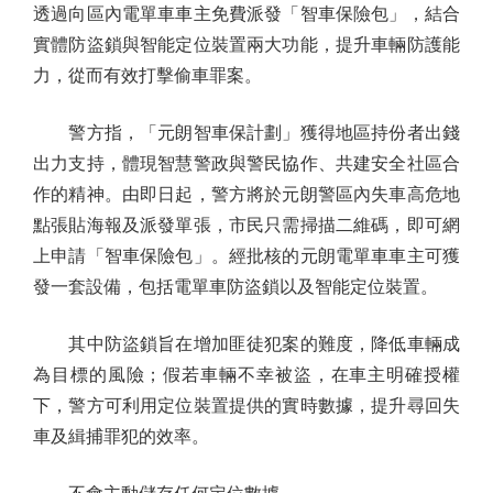
透過向區內電單車車主免費派發「智車保險包」，結合
實體防盜鎖與智能定位裝置兩大功能，提升車輛防護能
力，從而有效打擊偷車罪案。
警方指，「元朗智車保計劃」獲得地區持份者出錢
出力支持，體現智慧警政與警民協作、共建安全社區合
作的精神。由即日起，警方將於元朗警區內失車高危地
點張貼海報及派發單張，市民只需掃描二維碼，即可網
上申請「智車保險包」。經批核的元朗電單車車主可獲
發一套設備，包括電單車防盜鎖以及智能定位裝置。
其中防盜鎖旨在增加匪徒犯案的難度，降低車輛成
為目標的風險；假若車輛不幸被盜，在車主明確授權
下，警方可利用定位裝置提供的實時數據，提升尋回失
車及緝捕罪犯的效率。