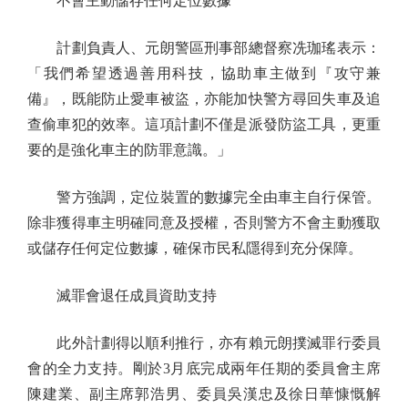
不會主動儲存任何定位數據
計劃負責人、元朗警區刑事部總督察冼珈瑤表示：
「我們希望透過善用科技，協助車主做到『攻守兼
備』，既能防止愛車被盜，亦能加快警方尋回失車及追
查偷車犯的效率。這項計劃不僅是派發防盜工具，更重
要的是強化車主的防罪意識。」
警方強調，定位裝置的數據完全由車主自行保管。
除非獲得車主明確同意及授權，否則警方不會主動獲取
或儲存任何定位數據，確保市民私隱得到充分保障。
滅罪會退任成員資助支持
此外計劃得以順利推行，亦有賴元朗撲滅罪行委員
會的全力支持。剛於3月底完成兩年任期的委員會主席
陳建業、副主席郭浩男、委員吳漢忠及徐日華慷慨解