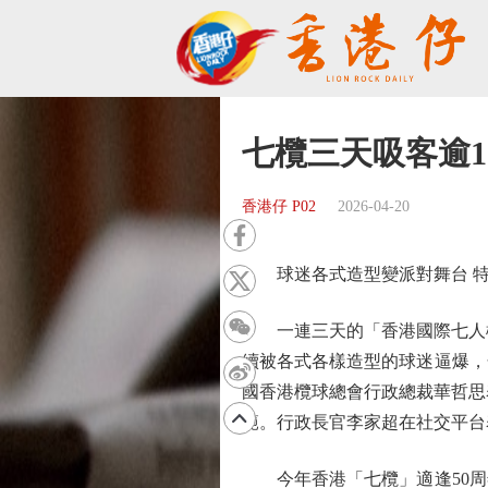
七欖三天吸客逾1
香港仔 P02
2026-04-20
球迷各式造型變派對舞台 特
一連三天的「香港國際七人欖球
續被各式各樣造型的球迷逼爆，
國香港欖球總會行政總裁華哲思
範。行政長官李家超在社交平台
今年香港「七欖」適逢50周年