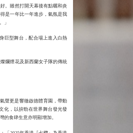
更好。雖然打開天幕後有點曬和炎
覺得是一年比一年進步，氣氛是我
。」
襯托下化身巨型舞台，配合場上進入白熱
燦爛煙花及新西蘭女子隊的傳統
打氣聲更是響徹啟德體育園，帶動
文化，以拚勁在世界舞台發光發
灣的食肆生意亦明顯增加。
「2025年香港『七欖』為香港