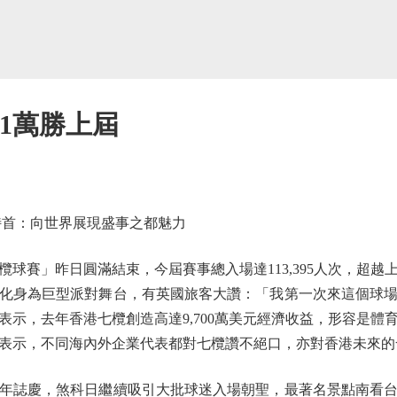
1萬勝上屆
首：向世界展現盛事之都魅力
賽」昨日圓滿結束，今屆賽事總入場達113,395人次，超越
化身為巨型派對舞台，有英國旅客大讚：「我第一次來這個球
表示，去年香港七欖創造高達9,700萬美元經濟收益，形容是體
表示，不同海內外企業代表都對七欖讚不絕口，亦對香港未來的
誌慶，煞科日繼續吸引大批球迷入場朝聖，最著名景點南看台於