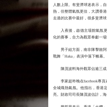
人數上限。有斐濟球迷表示，自
熱，但整體氣氛更佳，大讚香港
去過的比賽中最好，很多斐濟球
入夜後，啟德主場館氣氛更盛，南看台
化的賽事，合力為觀眾奉獻一場
男子組方面，南非隊擊敗阿根
戰舞「Haka」表演中落下帷幕。
陳茂波料海外觀眾佔逾三成
李家超昨晚在facebook
全城熾熱氣氛。他指出，香港
亮。財政司司長陳茂波估計，海
華哲思表示，香港「七欖」的影