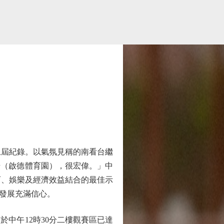
上屆紀錄。以氣氛見稱的南看台繼
場（啟德體育園），很宏偉。」中
育、娛樂及經濟效益結合的最佳示
發展充滿信心。
中午12時30分二樓觀賽區已達