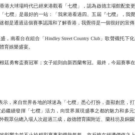
香港大球場時代已經來港觀看「七欖」，認為啟德主場館配套
「七欖」是最好的一站：「我來港看過四、五屆『七欖』，我
迷都是通過這個賽事認識和了解香港，我覺得是一個很好的宣傳
在組合「Hindley Street Country Club」歌聲
體育娛樂盛宴。
廷勇奪盃賽冠軍；女子組則由新西蘭奪冠。最終，今屆賽事在
專頁表示，來自世界各地的球迷為「七欖」悉心打扮，盡顯創意，
定必繼續發揮「七欖」活力，向世界展現盛事之都的魅力和多元
外觀眾佔總入場人次超過三成，啟德體育園附近、蘭桂坊及銅鑼
響力並不止於精彩賽事和熾熱氣氛，亦反映在經濟價值之上：