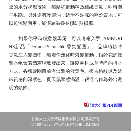
盈的水分塗層技術，隨髮絲擺動釋放細緻香氣，即時撫
平毛躁。另外還有護髮油，絲滑不油膩的輕盈質地，可
以乾濕髮兩用，能深層滋養並預防熱損傷。
如果你平時鍾意紮馬尾，可以考慮入手TAMBURI
NS新品「Perfume Scrunchie 香氛髮圈」。 品牌巧妙將
香氣注入髮圈中，隨着你走路時秀髮擺動，銀鈴花的優
雅香氣會若隱若現散發出來，讓髮圈也成為時尚的持香
方式。香氛髮圈目前有淡雅的淺黃色、復古格紋以及絲
絨質感的深紫色，夏天氛圍感滿滿，很適合作為外出遊
玩的頭飾。
讀大公報PDF版面
香港大公文匯傳媒集團有限公司版權所有
© 1997-2026 WWW.TKWW.HK LIMITED.