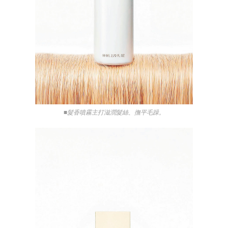
■髮香噴霧主打滋潤髮絲、撫平毛躁。