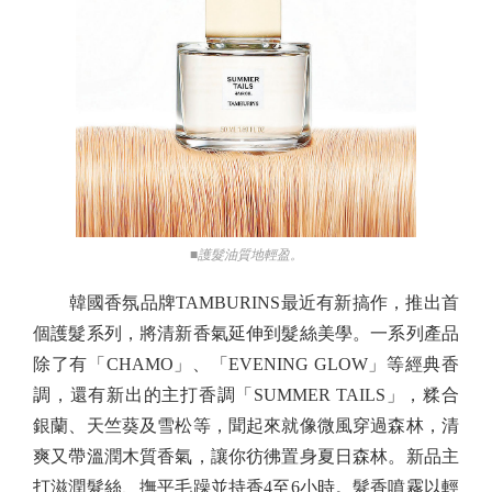
■護髮油質地輕盈。
韓國香氛品牌TAMBURINS最近有新搞作，推出首
個護髮系列，將清新香氣延伸到髮絲美學。一系列產品
除了有「CHAMO」、「EVENING GLOW」等經典香
調，還有新出的主打香調「SUMMER TAILS」，糅合
銀蘭、天竺葵及雪松等，聞起來就像微風穿過森林，清
爽又帶溫潤木質香氣，讓你彷彿置身夏日森林。新品主
打滋潤髮絲、撫平毛躁並持香4至6小時。髮香噴霧以輕