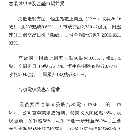
右環球經濟及金融市場前景。
港股走勢方面，恒生指數上周五（17日）收報26,16
0點，跌233點或0.89%，大市成交額2,380.42億元。雖然
連升三個交易日後「斷纜」，惟全周計仍累升266點或1.
03%。
至於國企指數上周五收跌60點或0.68%，報8,845
點。全周累升189點或2.2%。恒生科指跌49點或0.97%，
收報5,042點。全周累升182點或3.75%。
台積電續受惠AI需求
最後要跟進筆者愛股台積電（TSMC，美：TS
M）。公司首季業績勝預期。營業收入同比增35%，表
現強勁，盈利增58%，毛利率進一步升至66.2%，主要
受先進製程佔比達74%帶動；雖然中東局勢影響經濟及