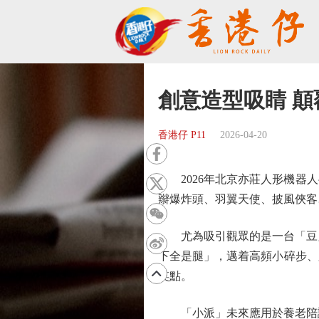
創意造型吸睛 
香港仔 P11
2026-04-20
2026年北京亦莊人形機器人
辮爆炸頭、羽翼天使、披風俠客
尤為吸引觀眾的是一台「豆腳
下全是腿」，邁着高頻小碎步、
笑點。
「小派」未來應用於養老陪