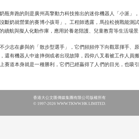
奶瓶奔跑的則是廣州高擎動力科技推出的迷你機器人「小派」，
沒斷奶就營業的賽博小孩哥」。工程師透露，馬拉松挑戰能測
的續航與擬人化動作庫，應用於養老陪護、兒童教育等生活場景
少志在參與的「散步型選手」，它們頻頻停下向觀眾揮手、原
，還有機器人中途摔倒或者出現故障，四仰八叉着被工作人員
上賽道本身就是一種勝利，它們已經贏得了人們的目光，也吸
香港大公文匯傳媒集團有限公司版權所有
© 1997-2026 WWW.TKWW.HK LIMITED.