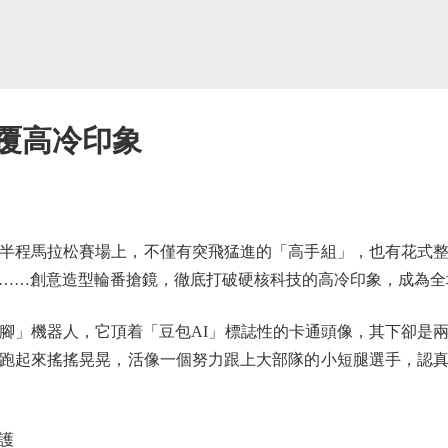
顛覆高冷印象
半程馬拉松賽場上，不僅有突飛猛進的「高手組」，也有花式
……創意造型輪番搶鏡，徹底打破硬核科技的高冷印象，成為全
」機器人，它頂着「豆包AI」標誌性的卡通頭像，其下卻是兩
跑起來搖搖晃晃，活像一個努力跟上大部隊的小短腿選手，認
護