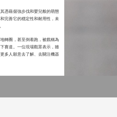
其憑藉倔強步伐和嬰兒般的萌態
試和完善它的穩定性和耐用性，未
。
地轉圈，甚至倒着跑，被戲稱為
搬下賽道。一位現場觀眾表示，雖
引更多人願意去了解、去關注機器