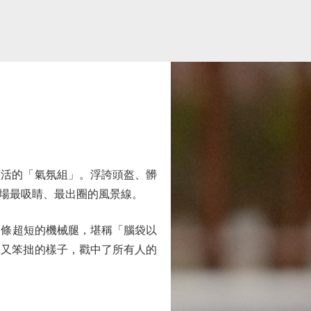
整活的「氣氛組」。浮誇頭盔、髒
場最吸睛、最出圈的風景線。
條超短的機械腿，堪稱「腦袋以
真又笨拙的樣子，戳中了所有人的