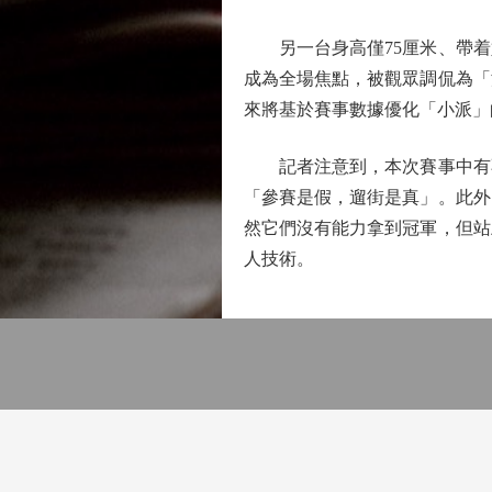
另一台身高僅75厘米、帶着
成為全場焦點，被觀眾調侃為「
來將基於賽事數據優化「小派」
記者注意到，本次賽事中有不
「參賽是假，遛街是真」。此外
然它們沒有能力拿到冠軍，但站
人技術。