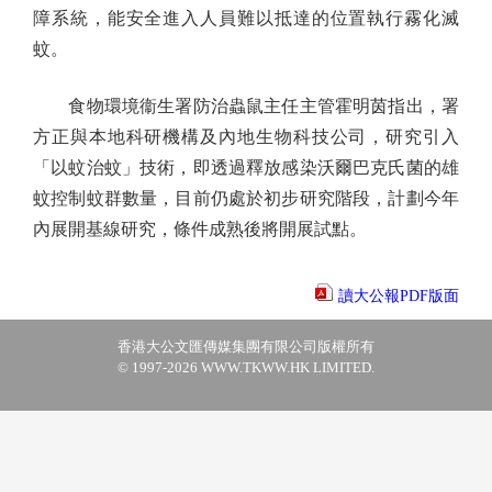
障系統，能安全進入人員難以抵達的位置執行霧化滅
蚊。
食物環境衞生署防治蟲鼠主任主管霍明茵指出，署
方正與本地科研機構及內地生物科技公司，研究引入
「以蚊治蚊」技術，即透過釋放感染沃爾巴克氏菌的雄
蚊控制蚊群數量，目前仍處於初步研究階段，計劃今年
內展開基線研究，條件成熟後將開展試點。
讀大公報PDF版面
香港大公文匯傳媒集團有限公司版權所有
© 1997-2026 WWW.TKWW.HK LIMITED.