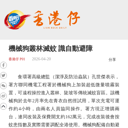
機械狗叢林滅蚊 識自動避障
2026-04-20
香港仔 P01
分享
食環署高級總監（潔淨及防治蟲鼠）孔世傑表示，
署方聯同機電工程署於機械狗上加裝超低微量噴霧裝
置，可遠程操控進入叢林、陡坡等傳統滅蚊盲區。該機
械狗於去年2月率先在青衣自然徑試用，單次充電可運
作約4小時，由兩名人員協同操作。署方現正增購兩
台，連同改裝及保費開支約162萬元，完成改裝後會按
蚊患指數及實際需要調配全港使用。機械狗配備自動避