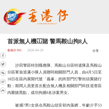
首派無人機冚賭 警馬鞍山拘8人
2026-04-20
香港仔 P03
分享
沙田警區特別職務隊、馬鞍山分區特遣隊及馬鞍山
分區軍裝巡邏小隊人員聯同相關部門人員，由4月5日至
18日在區內展開代號「義峯」的跨部門打擊街頭聚賭行
動；期間人員更首次配合無人機及相關部門科技巡查區
內聚賭黑點，成功拘捕8名涉案男女。
被捕7男1女俱在馬鞍山頌安邨內落網，年齡介乎53