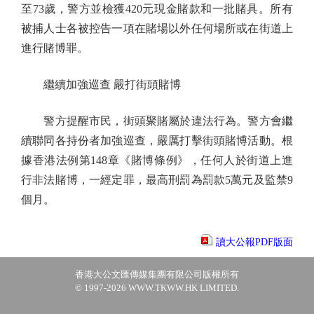
至73歲，警方並檢獲420元現金賭款和一批賭具。所有
被捕人士各被控告一項在賭場以外任何場所或在街道上
進行賭博罪。
繼續加強巡查 嚴打街頭賭博
警方提醒市民，街頭聚賭屬於違法行為。警方會繼
續聯同各持份者加強巡查，嚴厲打擊街頭賭博活動。根
據香港法例第148章《賭博條例》，任何人於街道上進
行非法賭博，一經定罪，最高刑罰為罰款5萬元及監禁9
個月。
讀大公報PDF版面
香港大公文匯傳媒集團有限公司版權所有
© 1997-2026 WWW.TKWW.HK LIMITED.