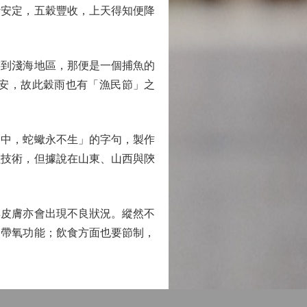
安定，五穀豐收，上天得知便降
到淺海地區，那便是一個捕魚的
安，故此穀雨也有「漁民節」之
中，蛇蠍永不生」的字句，製作
蟲技術，但據說在山東、山西與陝
皮膚亦會出現不良狀況。縱然不
的帶氧功能；飲食方面也要節制，