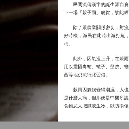
民間流傳漢字的誕生源自倉頡
下一場「穀子雨」慶賀，故此穀
除了跟農業關係密切，對漁民
好時機，漁民在此時出海打魚
稱。
此外，因氣溫上升，在穀雨時
用以震懾毒蛇、蠍子、壁虎、蟾
西等地仍流行此習俗。
穀雨因氣候變得潮濕，人也容
是什麼大病，但那便是中醫所說
食物忌太肥膩或生冷，以防損傷