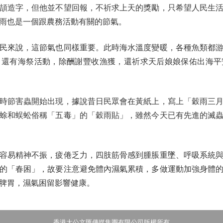
造字，但他並不望回報，不祈求上天的獎勵，只希望人民生活
雨也是一個跟農務活動有關的節氣。
來說，這節氣也同樣重要。此時海水溫度變暖，各種魚類都游
，還有海祭活動，除酬謝豐收漁獲，還祈求天后娘娘保佑出海平
節害蟲開始出現，據說昔日民眾會在黃紙上，寫上「穀雨三月
蜍和蜈蚣俗稱「五毒」的「穀雨貼」，雖然今天已有先進的滅
易精神不振，疲倦乏力，四肢筋骨感到腫脹重墜、呼吸系統與
的「春困」，故要注意避免體內濕氣累積，多做運動加強身體
脾胃，濕氣困留影響健康。
香港大公文匯傳媒集團有限公司版權所有