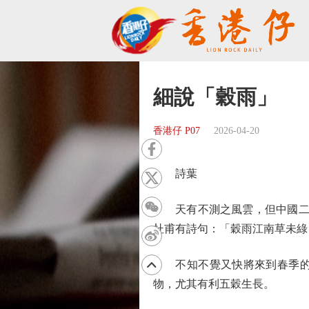
細說「穀雨」
香港仔 P07
2026-04-20
詩葉
天有不測之風雲，但中國二十
杜甫有詩句：「穀雨江南草未綠
不知不覺又快將來到春季的最
物，尤其有利五穀生長。