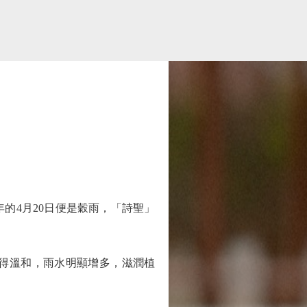
4月20日便是穀雨，「詩聖」
得溫和，雨水明顯增多，滋潤植