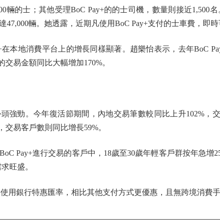
00輛的士；其他受理BoC Pay+的的士司機，數量則接近1,500名
7,000輛。她透露，近期凡使用BoC Pay+支付的士車費，即
+在本地消費平台上的增長同樣顯著。趙樂怡表示，去年BoC P
的交易金額同比大幅增加170%。
勁。今年復活節期間，內地交易筆數較同比上升102%，交
，交易客戶數則同比增長59%。
Pay+進行交易的客戶中，18歲至30歲年輕客戶群按年急增25
需求旺盛。
y+使用銀行特惠匯率，相比其他支付方式更優惠，且無跨境消費