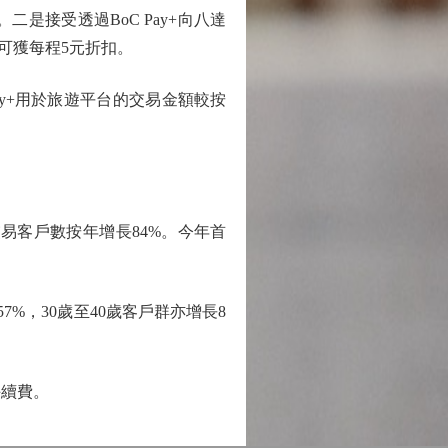
。二是接受透過BoC Pay+向八達
時可獲每程5元折扣。
ay+用於旅遊平台的交易金額較按
易客戶數按年增長84%。今年首
7%，30歲至40歲客戶群亦增長8
手續費。