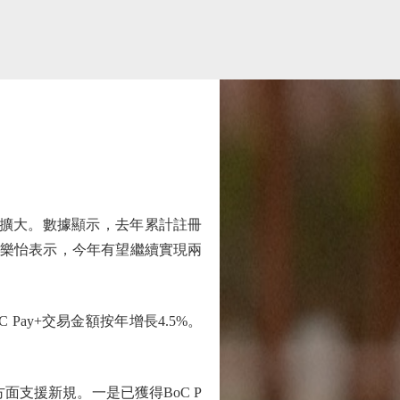
持續擴大。數據顯示，去年累計註冊
趙樂怡表示，今年有望繼續實現兩
ay+交易金額按年增長4.5%。
面支援新規。一是已獲得BoC P