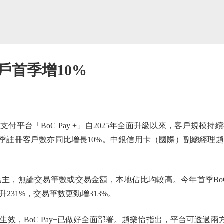
客戶首季增10%
付平台「BoC Pay +」自2025年全面升級以來，客戶規模
首季註冊客戶數亦同比增長10%。中銀信用卡（國際）副總經理
為主，無論交易筆數或交易金額，本地佔比均較高。今年首季BoC P
231%，交易筆數更勁增313%。
BoC Pay+已做好全面部署。趙樂怡指出，平台可透過兩方