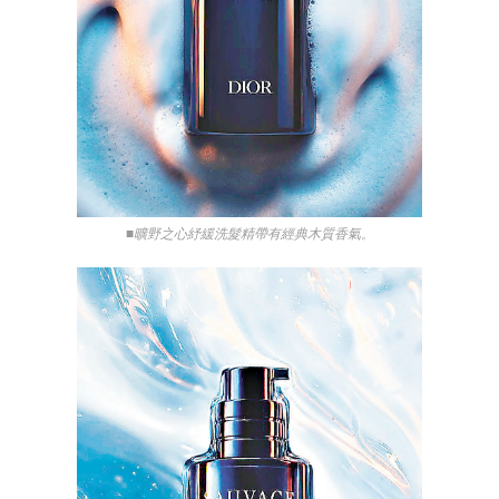
■曠野之心紓緩洗髮精帶有經典木質香氣。