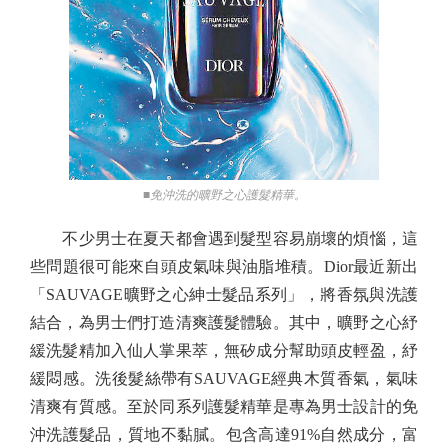
■免沖洗的曠野之心護髮精華。
不少男士在夏天都會遇到髮型容易崩壞的煩惱，這
些問題很可能來自頭皮氣味與油脂堆積。Dior最近新出
「SAUVAGE曠野之心紳士髮品系列」，將香氛與洗護
結合，為男士們打造清爽護髮體驗。其中，曠野之心紓
緩洗髮精加入仙人掌果萃，無矽成分幫助頭皮輕盈，紓
緩悶感。洗後髮絲帶有SAUVAGE經典木質香氣，氣味
清爽有質感。至於同系列護髮精華是專為男士設計的免
沖洗護髮品，質地不黏膩。包含高達91%自然成分，富