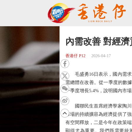
內需改善 對經
香港仔 P12
2026-04-17
毛盛勇16日表示，國內需求
需總體在改善。從一季度的數據
一季度增長5.4%，說明國內市
國聯民生首席經濟學家陶川分
市場的持續擴容為經濟提供了強
有空間釋放，二是今年在政策端
顯得尤為重要。我們既需要統