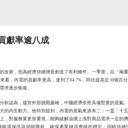
濟貢獻率逾八成
的改善，也為經濟持續增長創造了有利條件。一季度，在「兩重
來看，內需的貢獻率更高，達到了84.7%，同比提高近30個百
場需求逐步恢復。
析認為，儘管外部挑戰嚴峻，中國經濟依然具備堅實的底氣。
大的內生動力。他特別提到，內需的底氣來源有二：一是「十
上，對服務業更加重視，能夠緩解油價上漲對商品需求一定的
籌能源保供與節能降耗，確保產業鏈供應鏈的穩定；同時持續