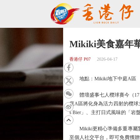
Mikiki美食嘉
香港仔 P07
2026-04-17
地點：Mikiki地下中庭A區
體壇盛事七人欖球賽今（17日）
庭A區將化身為活力四射的欖球
s Bier」、主打日式風味的「岩
Mikiki更精心準備多重專屬驚
至個人社交平台，即可免費獲贈