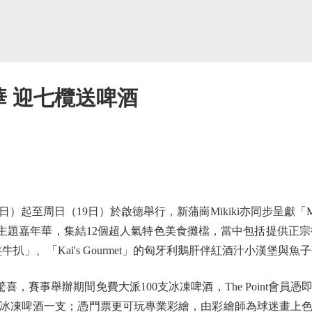
年華 迎七欖送啤酒
起至周日（19日）於啟德舉行，新蒲崗Mikiki亦同步呈獻「Mi
主題嘉年華，集結12個超人氣特色美食攤檔，當中包括提供正宗
盤牛扒」、「Kai's Gourmet」的匈牙利鵝肝伴紅酒汁小漢堡與
喜，賽事舉辦期間免費大派100支冰凍啤酒，The Point會
冰凍啤酒一支；憑門票更可玩專業彩繪，由彩繪師為球迷畫上