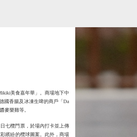
kiki美食嘉年華」。商場地下中
德國香腸及冰凍生啤的商戶「Da
魚子醬麥樂雞等。
員憑即日七欖門票，於場內打卡並上傳
色彩繽紛的欖球圖案。此外，商場