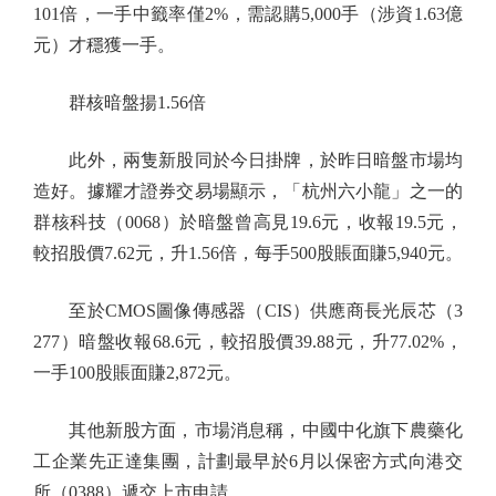
101倍，一手中籤率僅2%，需認購5,000手（涉資1.63億
元）才穩獲一手。
群核暗盤揚1.56倍
此外，兩隻新股同於今日掛牌，於昨日暗盤市場均
造好。據耀才證券交易場顯示，「杭州六小龍」之一的
群核科技（0068）於暗盤曾高見19.6元，收報19.5元，
較招股價7.62元，升1.56倍，每手500股賬面賺5,940元。
至於CMOS圖像傳感器（CIS）供應商長光辰芯（3
277）暗盤收報68.6元，較招股價39.88元，升77.02%，
一手100股賬面賺2,872元。
其他新股方面，市場消息稱，中國中化旗下農藥化
工企業先正達集團，計劃最早於6月以保密方式向港交
所（0388）遞交上市申請。