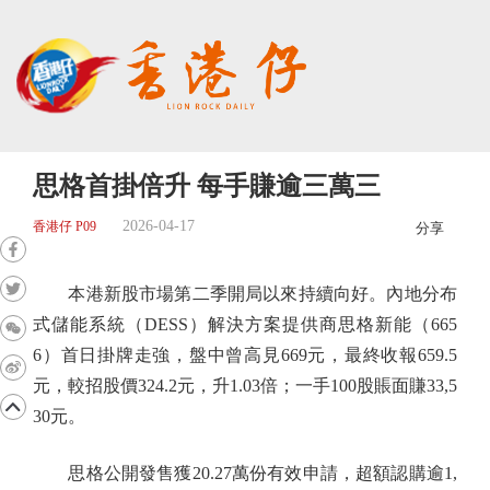
思格首掛倍升 每手賺逾三萬三
2026-04-17
香港仔 P09
分享
本港新股市場第二季開局以來持續向好。內地分布
式儲能系統（DESS）解決方案提供商思格新能（665
6）首日掛牌走強，盤中曾高見669元，最終收報659.5
元，較招股價324.2元，升1.03倍；一手100股賬面賺33,5
30元。
思格公開發售獲20.27萬份有效申請，超額認購逾1,