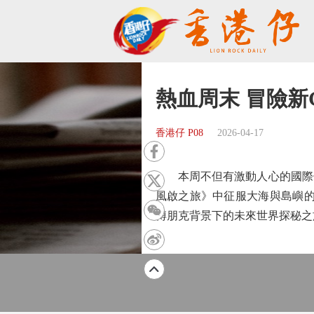
熱血周末 冒險新G
香港仔 P08
2026-04-17
本周不但有激動人心的國際七欖
風啟之旅》中征服大海與島嶼的
博朋克背景下的未來世界探秘之