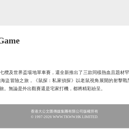
ame
及世界盃場地單車賽，還全新推出了三款同樣熱血且題材罕見的動作
海盜冒險之旅，《鼠探：私家偵探》以老鼠視角展開的射擊戰鬥之
旅。無論是外出觀賽還是宅家打機，都將精彩紛呈。
香港大公文匯傳媒集團有限公司版權所有
© 1997-2026 WWW.TKWW.HK LIMITED.