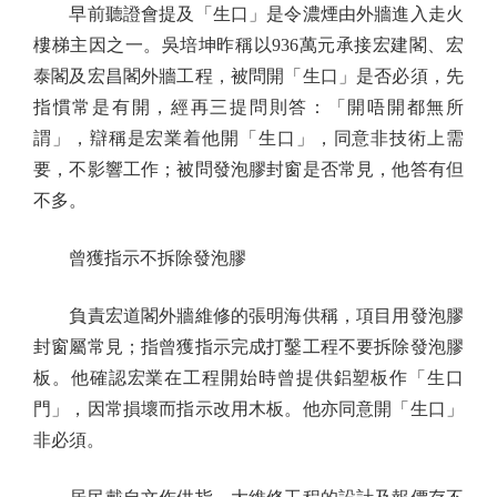
早前聽證會提及「生口」是令濃煙由外牆進入走火
樓梯主因之一。吳培坤昨稱以936萬元承接宏建閣、宏
泰閣及宏昌閣外牆工程，被問開「生口」是否必須，先
指慣常是有開，經再三提問則答：「開唔開都無所
謂」，辯稱是宏業着他開「生口」，同意非技術上需
要，不影響工作；被問發泡膠封窗是否常見，他答有但
不多。
曾獲指示不拆除發泡膠
負責宏道閣外牆維修的張明海供稱，項目用發泡膠
封窗屬常見；指曾獲指示完成打鑿工程不要拆除發泡膠
板。他確認宏業在工程開始時曾提供鋁塑板作「生口
門」，因常損壞而指示改用木板。他亦同意開「生口」
非必須。