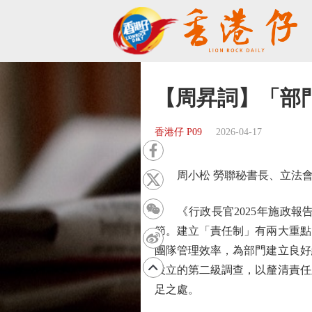
【周昇詞】「部
香港仔 P09
2026-04-17
周小松 勞聯秘書長、立法會
《行政長官2025年施政報
節。建立「責任制」有兩大重點
團隊管理效率，為部門建立良好
設立的第二級調查，以釐清責任
足之處。