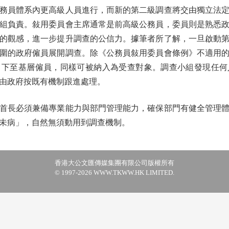
員體系內更高級人員進行，而新的第二級調查將交由獨立法定
組負責。敍用委員會主席通常是前高級公務員，委員則是熟悉
的觀感，進一步提升調查的公信力。據筆者所了解，一旦啟動
圍的政府僱員展開調查。除《公務員敍用委員會條例》不適用
、下至基層僱員，同樣可被納入為受查對象。調查小組發現任何
由政府按既有機制跟進處理。
長必須兼備專業能力與部門管理能力，確保部門有健全管理體
未病」，自然無須動用到調查機制。
香港大公文匯傳媒集團有限公司版權所有
© 1997-2026 WWW.TKWW.HK LIMITED.