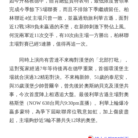
如今升格教德甲，體育總監賀特表明，最低限度會領軍
完成今季餘下5場聯賽，而且不排除下季繼續留任。柏
林聯近4仗主場只曾一敗，並贏過勁旅利華古遜，面對
近12戰3和9負未贏過的禾堡，在新帥刺激下勢佔上風。
何況兩軍近11次交手，有10次由主場一方勝出，柏林聯
主場對賽已經5連勝，值得再追一次。
同時上演尚有雲達不來梅對漢堡的「北部打吡」，
這對冤家經過7年等待後再在德甲重聚，首循環漢堡主
場就合演過3:2精彩對決。不來梅新帥、51歲的泰尼安，
與35歲漢堡少帥普爾辛，曾先後於奧斯納貝克及漢堡共
事，今次首度陣上相遇追大盤。最後利華古遜主場對奧
格斯堡（NOW 638台周六9:30pm直播）。利華上輪爆冷
贏多蒙特，為爭下屆歐聯席位戰意如虹，加上傷疲盡
起，主場夠炒近5輪不勝共失12球的奧堡。