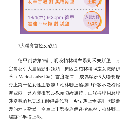
5大聯賽首位女教頭
德甲倒數第5輪，明晚柏林聯主場對禾夫斯堡，肯
定會吸引大量攝影師鏡頭！原因是柏林聯34歲女教頭伊
蒂（Marie-Louise Eta）首度領軍，成為歐洲5大聯賽歷
史上第一位女性主教練！柏林聯上輪德甲作客不敵榜尾
海登咸，會方賽後怒炒教頭包姆加特，由深得球員及球
迷愛戴的原U19主帥伊蒂代替。今仗遇上全德甲狀態最
差的禾夫斯堡，全軍上下都要為伊蒂搶頭彩，柏林聯主
場讓平半撐上盤。