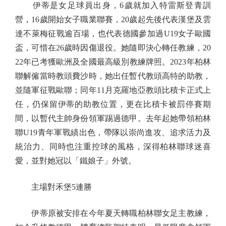
伊蒂是女足球員出身，6歲就加入特雷斯登青訓
營，16歲開始女子職業聯賽，20歲起先後代表漢堡及雲
達不萊梅征戰逾百場，也代表德國參加過U19女子歐國
盃，可惜在26歲時因傷退役。她隨即決心轉任教練，20
22年已考獲歐洲及全國最高級別教練牌照。2023年柏林
聯解僱當時教頭費沙時，她出任暫代教頭高特的助教，
並隨軍征戰歐聯；同年11月克羅地亞教頭比積卡正式上
任，仍保留伊蒂的助教位置，更在比積卡被罰停賽期
間，以暫代主帥身份領軍踢過德甲。去年起她帶領柏林
聯U19青年軍戰績出色，帶隊以崇尚進攻、追求活力及
統治力、同時也注重控球的風格，深得柏林聯球迷喜
愛，並對她冠以「鐵娘子」外號。
主場對禾堡5連勝
伊蒂原被安排在今年夏天轉職柏林聯女足主教練，