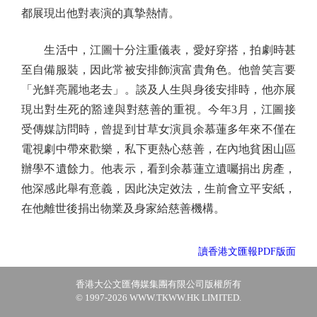
都展現出他對表演的真摯熱情。
生活中，江圖十分注重儀表，愛好穿搭，拍劇時甚
至自備服裝，因此常被安排飾演富貴角色。他曾笑言要
「光鮮亮麗地老去」。談及人生與身後安排時，他亦展
現出對生死的豁達與對慈善的重視。今年3月，江圖接
受傳媒訪問時，曾提到甘草女演員余慕蓮多年來不僅在
電視劇中帶來歡樂，私下更熱心慈善，在內地貧困山區
辦學不遺餘力。他表示，看到余慕蓮立遺囑捐出房產，
他深感此舉有意義，因此決定效法，生前會立平安紙，
在他離世後捐出物業及身家給慈善機構。
讀香港文匯報PDF版面
香港大公文匯傳媒集團有限公司版權所有
© 1997-2026 WWW.TKWW.HK LIMITED.