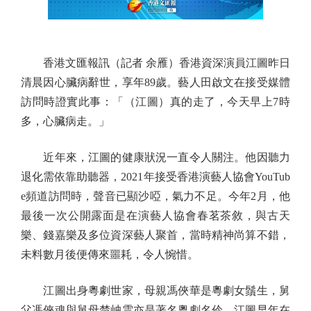
香港文匯報訊（記者 余雁）香港資深演員江圖昨日
清晨因心臟病辭世，享年89歲。藝人田啟文在接受媒體
訪問時證實此事：「（江圖）真的走了，今天早上7時
多，心臟病走。」
近年來，江圖的健康狀況一直令人關注。他因聽力
退化需依靠助聽器，2021年接受香港演藝人協會YouTub
e頻道訪問時，聲音已顯沙啞，氣力不足。今年2月，他
最後一次公開露面是在演藝人協會春茗茶敘，與古天
樂、錢嘉樂及多位資深藝人聚首，當時精神尚算不錯，
未料數月後便傳來噩耗，令人惋惜。
江圖出身粵劇世家，母親馮俠華是粵劇女鬚生，舅
父馮俠魂與舅母楚岫雲亦是著名粵劇名伶。江圖早年在