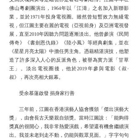
佛山粵劇團演出，1964年以「江濤」之名加入新聯影
業，並於1971年投身電視圈。雖然曾短暫效力無綫電
視，但江圖主要在麗的電視（亞視前身）及亞洲電視發
展，直至2010年因聽力問題逐漸淡出。他曾參演《民間
傳奇》《書劍恩仇錄》《陸小鳳》等經典劇集，並在
《星星月亮太陽》中擔任男主角。憑藉精湛演技，他塑
造了許多深入人心的反派角色，被譽為實力派「甘草
王」。淡出電視圈後，他於2019年參與電影《叔·
叔》，再次亮相大銀幕。
受余慕蓮啟發 捐身家行善
三年前，江圖在香港演藝人協會獲頒「傑出演藝大
獎」，由會長古天樂親自頒獎。當時江圖說：「能夠得
獎真的很開心，我非常熱愛演戲，希望還有機會繼續演
出。我並未老到走不動，仍能與觀眾見面。」字字句句