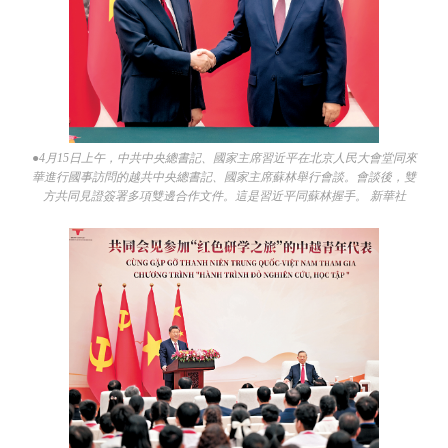
●4月15日上午，中共中央總書記、國家主席習近平在北京人民大會堂同來
華進行國事訪問的越共中央總書記、國家主席蘇林舉行會談。會談後，雙
方共同見證簽署多項雙邊合作文件。這是習近平同蘇林握手。 新華社