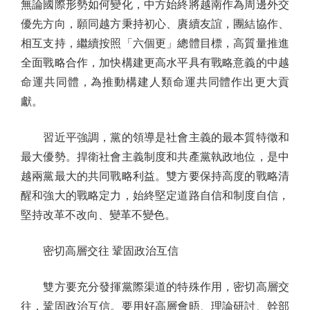
無論國際形勢如何變化，中方始終將越南作為周邊外交
優先方向，願同越方秉持初心、賡續友誼，團結協作、
相互支持，繼續按照「六個更」總體目標，高質量推進
全面戰略合作，加快構建更高水平具有戰略意義的中越
命運共同體，為推動構建人類命運共同體作出更大貢
獻。
習近平強調，黨的領導是社會主義的最本質特徵和
最大優勢。捍衛社會主義制度和共產黨執政地位，是中
越兩黨最大的共同戰略利益。雙方要保持高度的戰略清
醒和強大的戰略定力，始終堅定道路自信和制度自信，
堅持改革不改向、變革不變色。
密切高層交往 鞏固政治互信
雙方要充分發揮黨際渠道的特殊作用，密切高層交
往，鞏固政治互信。要用好高層會晤、理論研討、幹部