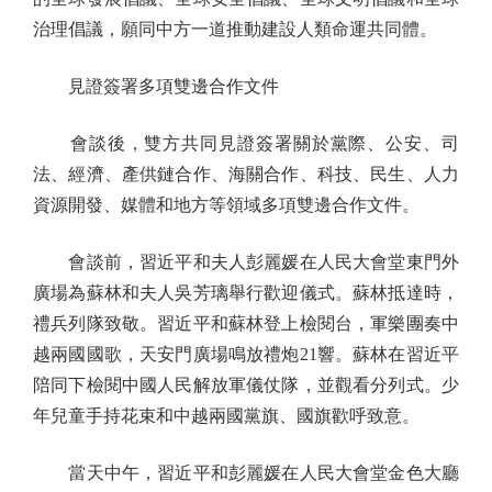
治理倡議，願同中方一道推動建設人類命運共同體。
見證簽署多項雙邊合作文件
會談後，雙方共同見證簽署關於黨際、公安、司
法、經濟、產供鏈合作、海關合作、科技、民生、人力
資源開發、媒體和地方等領域多項雙邊合作文件。
會談前，習近平和夫人彭麗媛在人民大會堂東門外
廣場為蘇林和夫人吳芳璃舉行歡迎儀式。蘇林抵達時，
禮兵列隊致敬。習近平和蘇林登上檢閱台，軍樂團奏中
越兩國國歌，天安門廣場鳴放禮炮21響。蘇林在習近平
陪同下檢閱中國人民解放軍儀仗隊，並觀看分列式。少
年兒童手持花束和中越兩國黨旗、國旗歡呼致意。
當天中午，習近平和彭麗媛在人民大會堂金色大廳