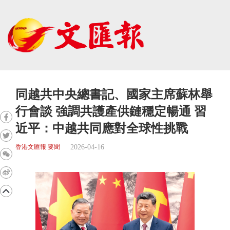
同越共中央總書記、國家主席蘇林舉
行會談 強調共護產供鏈穩定暢通 習
近平：中越共同應對全球性挑戰
2026-04-16
香港文匯報 要聞