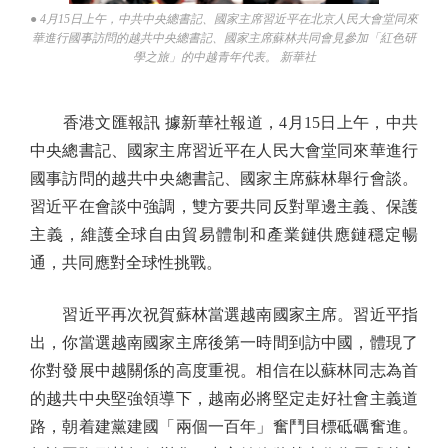
● 4月15日上午，中共中央總書記、國家主席習近平在北京人民大會堂同來
華進行國事訪問的越共中央總書記、國家主席蘇林共同會見參加「紅色研
學之旅」的中越青年代表。 新華社
香港文匯報訊 據新華社報道，4月15日上午，中共
中央總書記、國家主席習近平在人民大會堂同來華進行
國事訪問的越共中央總書記、國家主席蘇林舉行會談。
習近平在會談中強調，雙方要共同反對單邊主義、保護
主義，維護全球自由貿易體制和產業鏈供應鏈穩定暢
通，共同應對全球性挑戰。
習近平再次祝賀蘇林當選越南國家主席。習近平指
出，你當選越南國家主席後第一時間到訪中國，體現了
你對發展中越關係的高度重視。相信在以蘇林同志為首
的越共中央堅強領導下，越南必將堅定走好社會主義道
路，朝着建黨建國「兩個一百年」奮鬥目標砥礪奮進。