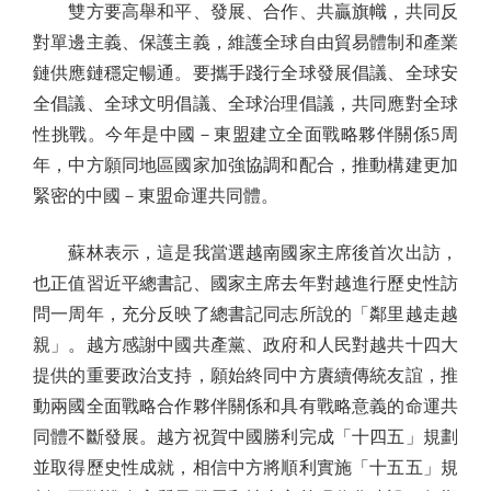
雙方要高舉和平、發展、合作、共贏旗幟，共同反
對單邊主義、保護主義，維護全球自由貿易體制和產業
鏈供應鏈穩定暢通。要攜手踐行全球發展倡議、全球安
全倡議、全球文明倡議、全球治理倡議，共同應對全球
性挑戰。今年是中國－東盟建立全面戰略夥伴關係5周
年，中方願同地區國家加強協調和配合，推動構建更加
緊密的中國－東盟命運共同體。
蘇林表示，這是我當選越南國家主席後首次出訪，
也正值習近平總書記、國家主席去年對越進行歷史性訪
問一周年，充分反映了總書記同志所說的「鄰里越走越
親」。越方感謝中國共產黨、政府和人民對越共十四大
提供的重要政治支持，願始終同中方賡續傳統友誼，推
動兩國全面戰略合作夥伴關係和具有戰略意義的命運共
同體不斷發展。越方祝賀中國勝利完成「十四五」規劃
並取得歷史性成就，相信中方將順利實施「十五五」規