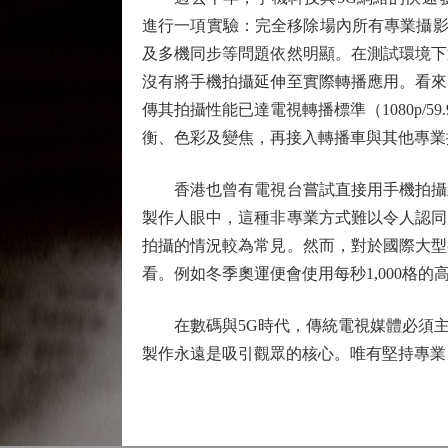
進行一項實驗：完全移除場內所有專業攝影機，
及多機同步等問題依然明顯。在測試環境下
沒有將手機拍攝延伸至實際轉播應用。看來
傳其拍攝性能已達電視轉播標準（1080p/
衡、色彩及變焦，再接入轉播車與其他專業
香港也曾有電視台嘗試直接用手機拍攝並
製作人眼中，這種非專業方式難以令人認同
拍攝的情況較為常見。然而，對於國際大型
看。例如冬季奧運便會使用每秒1,000格
在數碼與5G時代，傳統電視媒體必須主
製作永遠是吸引觀眾的核心。唯有堅持專業