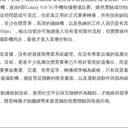
改由6部Galaxy S10 5G手機拍攝整場比賽。雖然實驗
這些問題或可容忍，但若真正用於正式賽事轉播，所有技術缺
，至少在體育界，高清的攝錄機，以及熟練的工作人員仍是有
59.95fps），輸出信號亦可無縫接入現有電視製作流程，但實
攝影機同步，最後才進入直播控制台。
直播，沒有經過後期專業系統處理。在沒有專業設備的低層次
。目前，香港不少低層次體育賽事已不再於電視頻道播出，而
賽事如奧運、亞運、世界盃等，轉播標準極為嚴格，只有高質
的高速攝影機，捕捉雪花飛舞的唯美畫面，以及運動員動作與肌肉
動擁抱新技術，善用社交平台與互聯網作為輔助，才能維持競爭
，體育轉播才能繼續帶來最震撼的視覺體驗與情感共鳴。