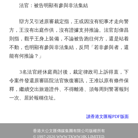
法官：被告明顯有參與非法集結
辯方又引述原審裁定指，王或因沒有犯事才走向警
方，王沒有出庭作供，沒有證據支持推論。法官彭偉昌
則指，觀乎王身上裝備，不論被告跑往何方，還是站着
不動，也明顯有參與非法集結，反問「若非參與者，還
能有何推論？」
3名法官經休庭商討後，裁定律政司上訴得直，下
令案件發還原審區院法官恢復審訊，王准以原有條件保
釋，繼續交出旅遊證件、不得離港、須每周到警署報到
一次、居於報稱住址。
讀香港文匯報PDF版面
香港大公文匯傳媒集團有限公司版權所有
© 1997-2026 WWW.TKWW.HK LIMITED.