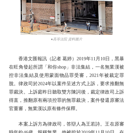
●高等法院 資料圖片
香港文匯報訊（記者 葛婷）2019年11月10日，黑暴
在旺角發起所謂「和你shop」非法集結，一名無業漢被
控非法集結及使用蒙面物品罪受審，2021年被裁定罪
脫。律政司於2024年以案件呈述方式上訴，要求推翻無
罪裁決。上訴庭昨日聽取雙方陳詞後，裁定律政司上訴
得直，推翻原有兩項控罪的無罪裁決，案件發還原審法
官重審，無業漢以原有條件保釋。
本案上訴方為律政司，答辯人為王若詩。王在原審
時年約46歲，報稱無業。他被控於2019年11月10日，在