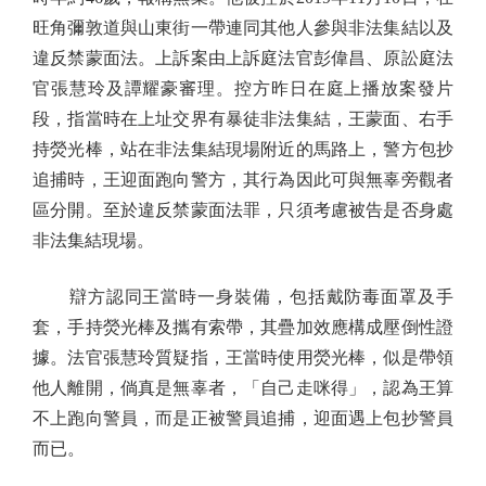
旺角彌敦道與山東街一帶連同其他人參與非法集結以及
違反禁蒙面法。上訴案由上訴庭法官彭偉昌、原訟庭法
官張慧玲及譚耀豪審理。控方昨日在庭上播放案發片
段，指當時在上址交界有暴徒非法集結，王蒙面、右手
持熒光棒，站在非法集結現場附近的馬路上，警方包抄
追捕時，王迎面跑向警方，其行為因此可與無辜旁觀者
區分開。至於違反禁蒙面法罪，只須考慮被告是否身處
非法集結現場。
辯方認同王當時一身裝備，包括戴防毒面罩及手
套，手持熒光棒及攜有索帶，其疊加效應構成壓倒性證
據。法官張慧玲質疑指，王當時使用熒光棒，似是帶領
他人離開，倘真是無辜者，「自己走咪得」，認為王算
不上跑向警員，而是正被警員追捕，迎面遇上包抄警員
而已。