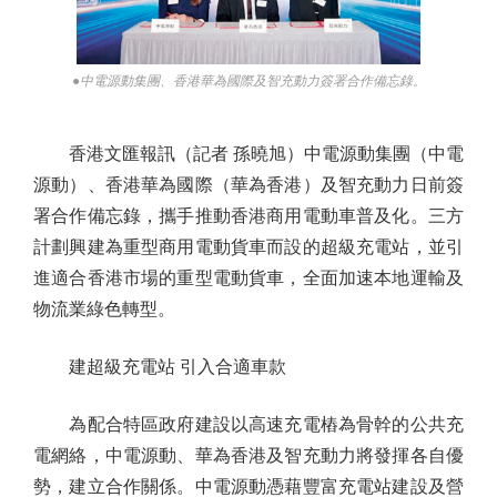
●中電源動集團、香港華為國際及智充動力簽署合作備忘錄。
香港文匯報訊（記者 孫曉旭）中電源動集團（中電
源動）、香港華為國際（華為香港）及智充動力日前簽
署合作備忘錄，攜手推動香港商用電動車普及化。三方
計劃興建為重型商用電動貨車而設的超級充電站，並引
進適合香港市場的重型電動貨車，全面加速本地運輸及
物流業綠色轉型。
建超級充電站 引入合適車款
為配合特區政府建設以高速充電樁為骨幹的公共充
電網絡，中電源動、華為香港及智充動力將發揮各自優
勢，建立合作關係。中電源動憑藉豐富充電站建設及營