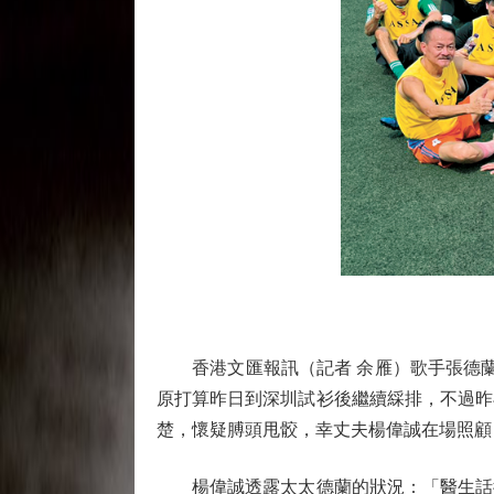
香港文匯報訊（記者 余雁）歌手張德蘭為
原打算昨日到深圳試衫後繼續綵排，不過昨
楚，懷疑膊頭甩骹，幸丈夫楊偉誠在場照顧
楊偉誠透露太太德蘭的狀況：「醫生話復