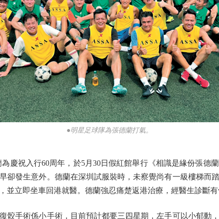
●明星足球隊為張德蘭打氣。
慶祝入行60周年，於5月30日假紅館舉行《相識是緣份張德
早卻發生意外。德蘭在深圳試服裝時，未察覺尚有一級樓梯而
，並立即坐車回港就醫。德蘭強忍痛楚返港治療，經醫生診斷有
骹手術係小手術，目前預計都要三四星期，左手可以小郁動，