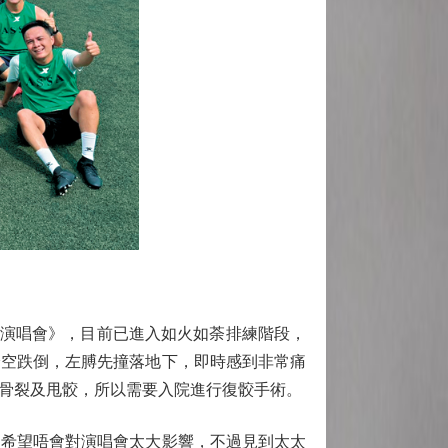
蘭演唱會》，目前已進入如火如荼排練階段，
踏空跌倒，左膊先撞落地下，即時感到非常痛
骨裂及甩骹，所以需要入院進行復骹手術。
希望唔會對演唱會太大影響，不過見到太太