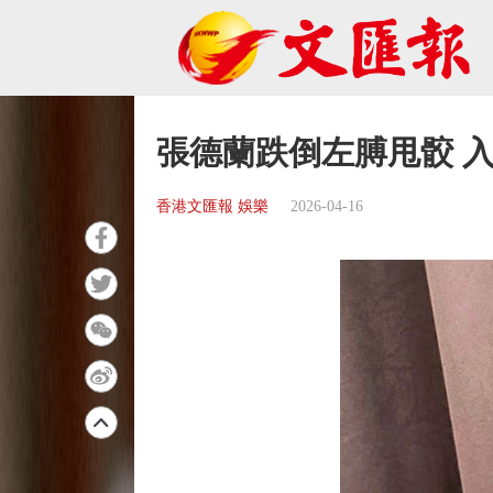
張德蘭跌倒左膊甩骹 
香港文匯報 娛樂
2026-04-16