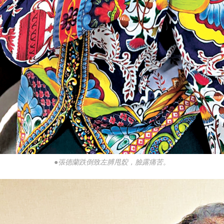
●張德蘭跌倒致左膊甩骹，臉露痛苦。