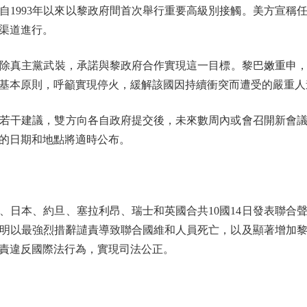
自1993年以來以黎政府間首次舉行重要高級別接觸。美方宣稱
渠道進行。
主黨武裝，承諾與黎政府合作實現這一目標。黎巴嫩重申，當前
基本原則，呼籲實現停火，緩解該國因持續衝突而遭受的嚴重人
干建議，雙方向各自政府提交後，未來數周內或會召開新會議
的日期和地點將適時公布。
本、約旦、塞拉利昂、瑞士和英國合共10國14日發表聯合
明以最強烈措辭譴責導致聯合國維和人員死亡，以及顯著增加
責違反國際法行為，實現司法公正。