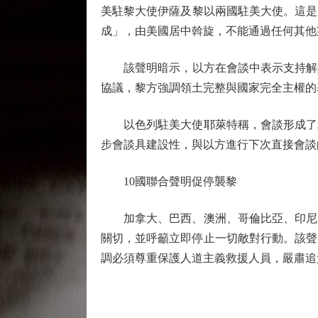
美駐黎大使伊薩及黎以兩國駐美大使。這是
成」，由美國居中斡旋，不能通過任何其他
該聲明暗示，以方在會談中表示支持解除真
協議，黎方強調領土完整與國家完全主權的
以色列駐美大使耶萊特稱，會談形成了若
步會談具建設性，與以方進行下次直接會談
10國聯合聲明促停襲黎
加拿大、巴西、澳洲、哥倫比亞、印尼、日
關切，並呼籲立即停止一切敵對行動。該聲
調必須尊重保護人道主義救援人員，嚴肅追