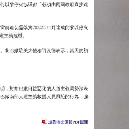
任何以黎停火協議都「必須由兩國政府直接達
迫切需落實2024年11月達成的黎以停火
道主義危機。
。黎巴嫩駐美大使穆阿瓦德表示，當天的初
聲明，對黎巴嫩日益惡化的人道主義局勢深表
黎巴嫩南部人道主義救援人員風險的行為，強
讀香港文匯報PDF版面