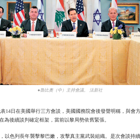
●魯比奧（中）主持會議。 法新社
14日在美國舉行三方會談，美國國務院會後發聲明稱，與會
在為後續談判確定框架，當前以黎局勢依舊緊張。
以色列長年襲擊黎巴嫩，攻擊真主黨武裝組織。是次會談持續