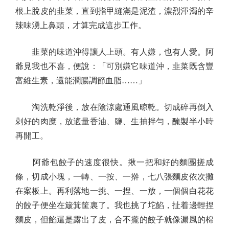
根上脫皮的韭菜，直到指甲縫滿是泥渣，濃烈渾濁的辛
辣味湧上鼻頭，才算完成這步工作。
韭菜的味道沖得讓人上頭。有人嫌，也有人愛。阿
爺見我也不喜，便說：「可別嫌它味道沖，韭菜既含豐
富維生素，還能潤腸調節血脂……」
淘洗乾淨後，放在陰涼處通風晾乾。切成碎再倒入
剁好的肉糜，放適量香油、鹽、生抽拌勻，醃製半小時
再開工。
阿爺包餃子的速度很快。揪一把和好的麵團搓成
條，切成小塊，一轉、一按、一擀，七八張麵皮依次攤
在案板上。再利落地一挑、一捏、一放，一個個白花花
的餃子便坐在簸箕筐裏了。我也挑了坨餡，扯着邊輕捏
麵皮，但餡還是露出了皮，合不攏的餃子就像漏風的棉