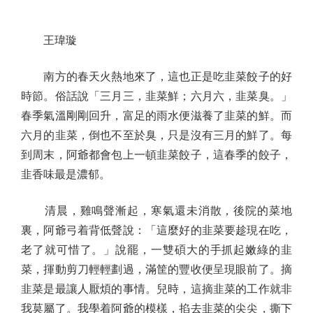
王瑋璇
南方的春天火熱地來了，這也正是吃韭菜餃子的好
時節。俗話說「三月三，韭菜鮮；六月六，韭菜臭。」
春季氣溫剛剛回升，富足的雨水便滋養了韭菜的鮮。而
六月的韭菜，倒也不至於臭，只是沒有三月的鮮了。每
到周末，阿爺都會包上一頓韭菜餃子，這春季的餃子，
韭香味最是濃郁。
清晨，雞鳴聲漸起，寒氣還未消散，後院的菜地
裏，阿爺弓着背低聲說：「這麼好的韭菜要趁現在吃，
老了就可惜了。」說罷，一雙碩大的手抓起嫩綠的韭
菜，揮動剪刀輕輕劃過，滿筐的豐收便呈現眼前了。摘
韭菜是最讓人厭煩的事情。兒時，這摘韭菜的工作就非
我莫屬了。我學着阿爺的模樣，掐去韭菜的尖尖，撕下