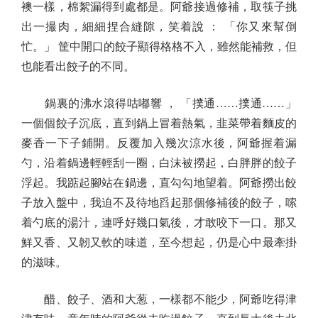
襖一樣，棉絮漏得到處都是。阿爺接過修補，取筷子挑
出一撮肉，細細捏合縫隙，笑着說 ： 「你又來幫倒
忙。」 筐中開口的餃子顯得格格不入，雖然能補救，但
也能看出餃子的不同。
鍋裏的沸水滾得咕嘟響 ， 「撲通……撲通……」
一個個餃子沉底，直到鍋上冒着熱氣，韭菜帶着麵皮的
麥香一下子鋪開。反覆加入幾次涼水後，阿爺握着漏
勺，沿着鍋邊輕輕刮一圈，白沫被撈起，白胖胖的餃子
浮起。我踮起腳站在鍋邊，直勾勾地望着。阿爺撈出餃
子放入盤中，我迫不及待地舀起那個修補後的餃子，嗦
着勺底的湯汁，連呼好幾口氣後，才敢咬下一口。那又
鮮又香、又韌又軟的味道，至今想起，仍是心中最牽掛
的滋味。
醋、餃子、酒和大葱，一樣都不能少，阿爺吃得津