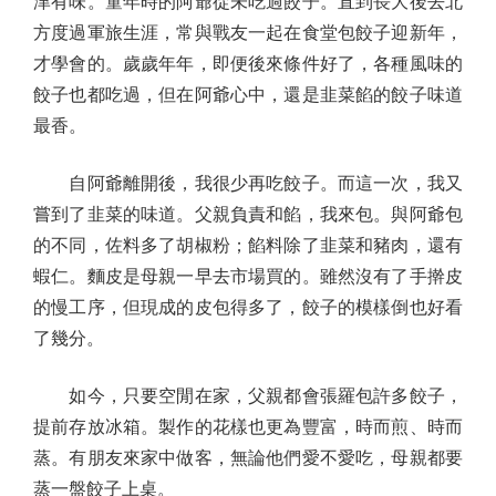
津有味。童年時的阿爺從未吃過餃子。直到長大後去北
方度過軍旅生涯，常與戰友一起在食堂包餃子迎新年，
才學會的。歲歲年年，即便後來條件好了，各種風味的
餃子也都吃過，但在阿爺心中，還是韭菜餡的餃子味道
最香。
自阿爺離開後，我很少再吃餃子。而這一次，我又
嘗到了韭菜的味道。父親負責和餡，我來包。與阿爺包
的不同，佐料多了胡椒粉；餡料除了韭菜和豬肉，還有
蝦仁。麵皮是母親一早去市場買的。雖然沒有了手擀皮
的慢工序，但現成的皮包得多了，餃子的模樣倒也好看
了幾分。
如今，只要空閒在家，父親都會張羅包許多餃子，
提前存放冰箱。製作的花樣也更為豐富，時而煎、時而
蒸。有朋友來家中做客，無論他們愛不愛吃，母親都要
蒸一盤餃子上桌。