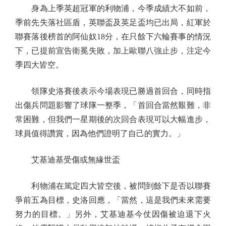
身為上季英超冠軍的利物浦，今季成績大不如前，
季前先失落社區盾，英聯盃及英足盃均已出局，紅軍於
聯賽落後榜首的阿仙奴18分，在只餘下六輪賽事的情況
下，已提前宣告衛冕失敗，加上歐聯八強止步，注定今
季四大皆空。
領隊史洛賽後表示今場表現已勝過首回合，同時指
出傷兵問題影響了球隊一整季，「首回合當然艱難，非
常困難，但我們一星期後的次回合表現可以大幅進步，
球員值得讚賞，因為他們證明了自己的實力。」
艾基迪基受傷或無緣世盃
利物浦在篤定四大皆空後，被問到餘下是否以聯賽
爭前五為目標，史洛回應，「當然，這是我們未來需要
努力的目標。」另外，艾基迪基今仗因傷被迫退下火