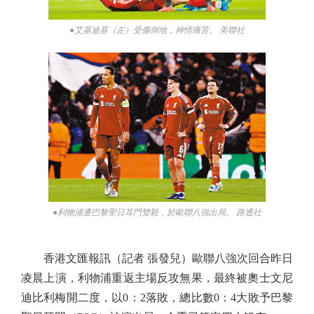
●艾基迪基（左）受傷倒地，神情痛苦。 美聯社
●利物浦遭巴黎聖日耳門雙殺，於歐聯八強出局。 路透社
香港文匯報訊（記者 張發兒）歐聯八強次回合昨日
凌晨上演，利物浦重返主場反攻無果，最終被奧士文尼
迪比利梅開二度，以0：2落敗，總比數0：4大敗予巴黎