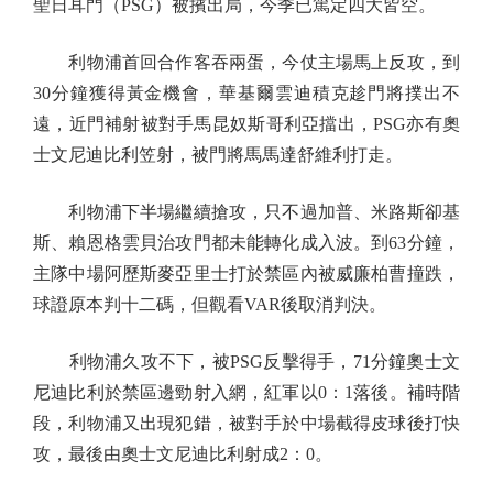
聖日耳門（PSG）被擯出局，今季已篤定四大皆空。
利物浦首回合作客吞兩蛋，今仗主場馬上反攻，到
30分鐘獲得黃金機會，華基爾雲迪積克趁門將撲出不
遠，近門補射被對手馬昆奴斯哥利亞擋出，PSG亦有奧
士文尼迪比利笠射，被門將馬馬達舒維利打走。
利物浦下半場繼續搶攻，只不過加普、米路斯卻基
斯、賴恩格雲貝治攻門都未能轉化成入波。到63分鐘，
主隊中場阿歷斯麥亞里士打於禁區內被威廉柏曹撞跌，
球證原本判十二碼，但觀看VAR後取消判決。
利物浦久攻不下，被PSG反擊得手，71分鐘奧士文
尼迪比利於禁區邊勁射入網，紅軍以0：1落後。補時階
段，利物浦又出現犯錯，被對手於中場截得皮球後打快
攻，最後由奧士文尼迪比利射成2：0。