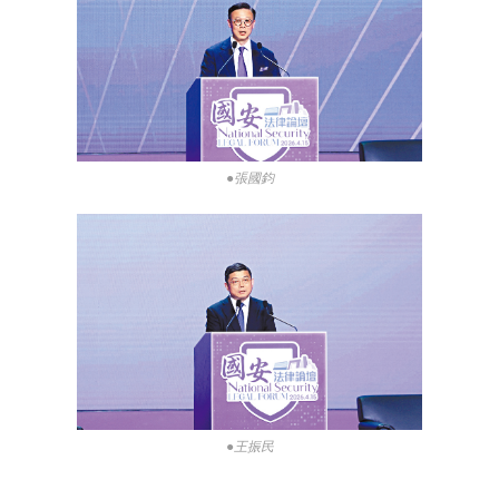
●張國鈞
●王振民