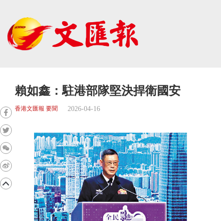
賴如鑫：駐港部隊堅決捍衛國安
2026-04-16
香港文匯報 要聞