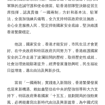
軍隊的忠誠守護和使命擔當。駐香港部隊堅決聽從習主
席指揮，認真貫徹「一國兩制」方針和基本法、駐軍
法，全面加強練兵備戰，全力支持特區政府依法施政，
全心全意服務人民，堅定捍衛國家安全底線，堅決維護
香港繁榮穩定。
他說，國家安全，香港才能安好，市民生活才會更
好。在中央政府和特區政府共同努力下，香港維護國家
安全的工作走過了波瀾壯闊的歷程，取得歷史性成就，
社會治理效能顯著提升，經濟發展蓬勃興旺，民生福祉
日益增進，邁出由治及興新步伐。
當前「一國兩制」實踐進入新階段，香港繁榮發展
也迎來新機遇。賴如鑫堅信在中央的堅強領導和大力支
持下，特區政府乘着國家「十五五」規劃開局的強勁東
風，必將能書寫出新時代由治及興新篇章，為中國式現