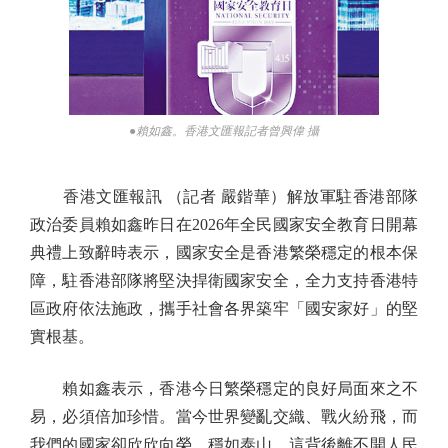
●賴如鑫。香港文匯報記者曾興偉 攝
香港文匯報訊 （記者 嚴鍇華）解放軍駐香港部隊
政治委員賴如鑫昨日在2026年全民國家安全教育日開幕
典禮上致辭時表示，國家安全是香港繁榮穩定的根本保
障，駐香港部隊將堅決捍衛國家安全，全力支持香港特
區政府依法施政，攜手社會各界築牢「國安家好」的堅
實根基。
賴如鑫表示，香港今日繁榮穩定的良好局面來之不
易，必須倍加珍惜。當今世界變亂交織、戰火紛飛，而
我們的國家卻欣欣向榮、穩如泰山，這背後離不開人民