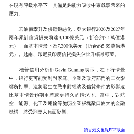
在現有評級水平下，具備足夠能力吸收中東戰事帶來的
壓力。
若油價攀升及供應鏈惡化，亞太銀行2026及2027年
兩年累計信貸損失將達9,100億美元（折合約7.1萬億港
元），而基本情景下為7,300億美元（折合約5.69萬億港
元）。越南、印尼及印度信貸損失佔比升幅最顯著。
標普信用分析師Gavin Gunning表示，在下行情景
中，銀行更可能受到對家庭、企業及政府部門的二次影
響所打擊。這將發生在戰事對經濟及信貸條件的影響遠
比基本情景預期更差或更持久的情況下。當中，對航
空、能源、化工及運輸等脆弱企業板塊敞口較大的金融
機構，將受到更大負面影響。
讀香港文匯報PDF版面