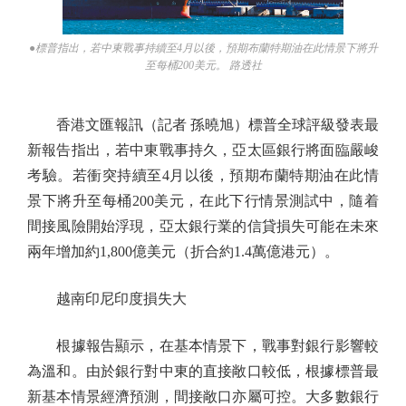
●標普指出，若中東戰事持續至4月以後，預期布蘭特期油在此情景下將升
至每桶200美元。 路透社
香港文匯報訊（記者 孫曉旭）標普全球評級發表最
新報告指出，若中東戰事持久，亞太區銀行將面臨嚴峻
考驗。若衝突持續至4月以後，預期布蘭特期油在此情
景下將升至每桶200美元，在此下行情景測試中，隨着
間接風險開始浮現，亞太銀行業的信貸損失可能在未來
兩年增加約1,800億美元（折合約1.4萬億港元）。
越南印尼印度損失大
根據報告顯示，在基本情景下，戰事對銀行影響較
為溫和。由於銀行對中東的直接敞口較低，根據標普最
新基本情景經濟預測，間接敞口亦屬可控。大多數銀行