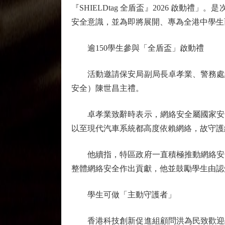
『SHIELDtag 全盾盃』2026 啟
安全意識，並為即將展開、專為全港中學生
逾150學生參與「全盾盃」啟動禮
活動邀請保安局副局長卓孝業、警務處網
安全）陳世昌主禮。
卓孝業致辭時表示，網絡安全屬國家安全
以至現代汽車系統都高度依賴網絡，故守護
他續指，特區政府一直積極推動網絡安全
整體網絡安全作出貢獻，他並鼓勵學生由認
學生可做「主動守護者」
香港科技創新促進組顧問洪為民致歡迎辭