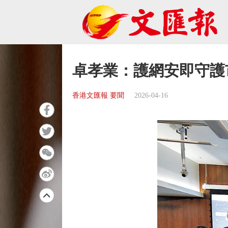
卓孝業：護網安即守護
香港文匯報 要聞
2026-04-16