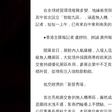
在全球經貿環境複雜多變、地緣衝突與供應
其中首次設立「智能九區」，涵蓋無人機、
記者，短短一上午，已有來自中東和南美的
●香港文匯報記者 盧靜怡、帥誠 廣州報
開幕首日，展館內人氣爆棚，入場人流綿
級無人機展區，大批境外採購商專程前來諮
交會持續優化展區布局，參展企業中不乏首
穩外貿、促增長注入強勁新動能。
低空經濟的「新晉秀場」
首次亮相廣交會的無人機專區，儼然成為
是圍得水洩不通，客商們輪番上手體驗。一
公司董事長廖科文表示，本屆廣交會首設消