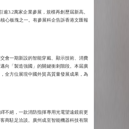
逾3.2萬家企業參展，規模再創歷屆新高。
的核心板塊之一。有參展科企告訴香港文匯報
交會一期新設的智能穿戴、顯示技術、消費
」邁向「製造強國」的關鍵衝刺階段。本屆廣
」，全方位展現中國外貿高質量發展成果，為
繹不絕，一款消防指揮專用光電望遠鏡前更
美客商駐足洽談。廣州成至智能機器科技有限