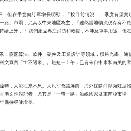
，但在手意向訂單增長明顯，「按目前情況，二季度有望實現
一路」市場，尤其以中東地區為主，「雖然當地物流仍存有不
持續上升，「 我們產品專注消防和救援，不涉及軍事用途，但
，覆蓋算法、軟件、硬件及工業設計等領域，橫跨光學、通信等
科文直言「忙不過來」。短短一上午，已有來自中東和南美的
轉，人流往來不息。大尺寸會議屏前，海外採購商頻頻駐足體
香港文匯報記者，尤其是「一帶一路」沿線國家及東南亞市場，增
多年保持穩健增長。