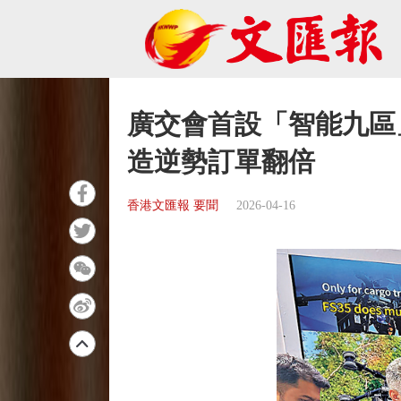
廣交會首設「智能九區
造逆勢訂單翻倍
香港文匯報 要聞
2026-04-16