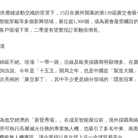
鏈波動交織的背景下，15日在廣州開幕的第139屆廣交會吸引
智能穿戴等多個新興領域，展位超1,300個，成為展會最受矚目
客戶當場下單，二季度有望實現訂單翻倍增長。
道
延不絕。現場「一帶一路」沿線及歐美採購商明顯增多。在廣
詢洽談。今年是「十五五」開局之年，也是中國從「製造大國
次亮相的「廣交新丁」，其中不少更是細分領域的「隱形冠軍
低空經濟的「新晉秀場」。在成至智能展位前，境外採購商絡
旁可執行高層滅火任務的專業無人機，也吸引了多名中東、南
費級無人機專區，讓企業得以首次登上這一全球貿易平台。