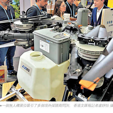
●一個無人機展位吸引了多個境外採購商問詢。 香港文匯報記者盧靜怡 