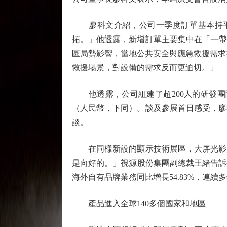
廖科文介紹，公司一季度訂單基本持平
拓。」他透露，新增訂單主要集中在「一帶
區局勢影響，當地公共安全與應急救援需求
救援場景，對設備的需求反而更迫切。」
他透露，公司組建了超200人的研發團隊
（人民幣，下同）。談及參展首日感受，廖
談。
在同樣新設的顯示技術展區，大屏光影流
是向好的。」視源股份集團副總裁王緒告訴
海外自有品牌業務同比增長54.83%，連續
產品進入全球140多個國家和地區