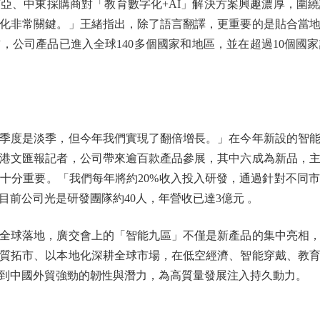
、中東採購商對「教育數字化+AI」解決方案興趣濃厚，圍繞
化非常關鍵。」王緒指出，除了語言翻譯，更重要的是貼合當
，公司產品已進入全球140多個國家和地區，並在超過10個國
度是淡季，但今年我們實現了翻倍增長。」在今年新設的智能
港文匯報記者，公司帶來逾百款產品參展，其中六成為新品，
十分重要。「我們每年將約20%收入投入研發，通過針對不同
前公司光是研發團隊約40人，年營收已達3億元 。
球落地，廣交會上的「智能九區」不僅是新產品的集中亮相，
質拓市、以本地化深耕全球市場，在低空經濟、智能穿戴、教
到中國外貿強勁的韌性與潛力，為高質量發展注入持久動力。