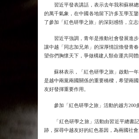
習近平發表講話，表示去年我和蘇林總書
的萬千氣象，在中國各地留下許多互學互鑒
了參加「紅色研學之旅」的深刻感悟，立志
習近平強調，青年是推動社會發展進步的
讓中越「同志加兄弟」的深厚情誼煥發青春
望你們胸懷天下，爭做構建人類命運共同體
蘇林表示，「紅色研學之旅」啟動一年來
是越中兩黨兩國關係的重要橋樑，希望兩國
友好發揮重要作用。
參加「紅色研學之旅」活動的越方200多
「紅色研學之旅」活動由習近平總書記、國
跡，探尋中越友好的紅色基因，為兩國社會