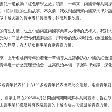
記一道啟動「紅色研學之旅」項目，一年來，兩國青年共同探
、相知相親的生動故事。不久前，我收到越南河內國家大學外
做中越友誼的傳承者和傳播者，我感到很欣慰。
有生力量，也是中越兩黨兩國事業薪火相傳的接棒人。我對大
光彩；二是希望你們挺膺擔當，用青春的活力和創造力激盪起
的先鋒隊，為人類進步事業貢獻青春力量。
，上千名越南青年沿着老一輩領導人足跡參訪在中國的紅色遺
青年進一步堅定理想信念，提高政治本領，掌握科學知識，深
名青年代表和中方100多名青年代表出席此次活動。兩國青年
家主席在2025年4月訪問越南期間同蘇林共同宣布，旨在
主義事業和構建具有戰略意義的中越命運共同體凝聚青春力量。