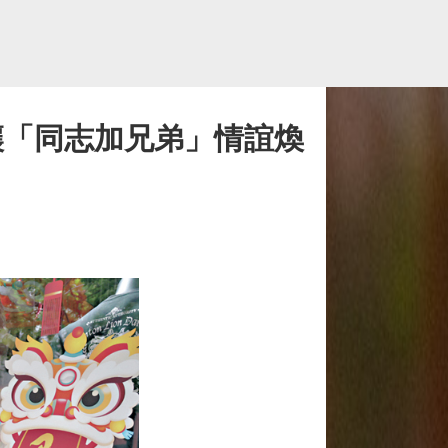
讓「同志加兄弟」情誼煥