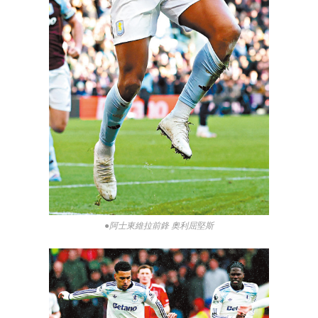
●阿士東維拉前鋒 奧利屈堅斯