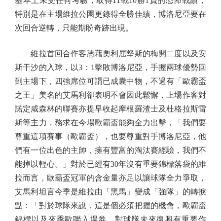
基本上未受任何考驗，取得11戰10勝1負的恐怖戰績，
特別是在主場維拉公園更錄得全勝佳績，博洛尼亞要在
次回合逆轉，只能期盼奇跡出現。
維拉首回合作客憑藉奧利屈堅斯的梅開二度以及安
斯干沙的入球，以3：1擊敗博洛尼亞，手握兩球優勢回
到主場下，四強席位可謂已成囊中物，不過有「歐霸盃
之王」美名的艾馬利卻表明不會因此鬆懈，上場作客對
諾定咸森林的聯賽亦提早收起摩根羅渣士及杜格拉斯雷
斯等主力，務求在今場歐霸盃能夠全力出擊，「我們要
尊重這項賽事（歐霸盃），也要尊重對手博洛尼亞，他
們有一位出色的主帥，擁有豐富的淘汰賽經驗，我們不
能掉以輕心。」對於已經有30年沒有重要錦標落袋的維
拉而言，歐霸盃冠軍的含金量亦足以讓球隊全力爭取，
艾馬利坦言今季是維拉由「黑馬」變成「強隊」的轉捩
點：「對於球隊來說，這是個必須把握的機會，歐霸盃
錦標以及來季歐聯入場券，對球隊未來復興有重要作