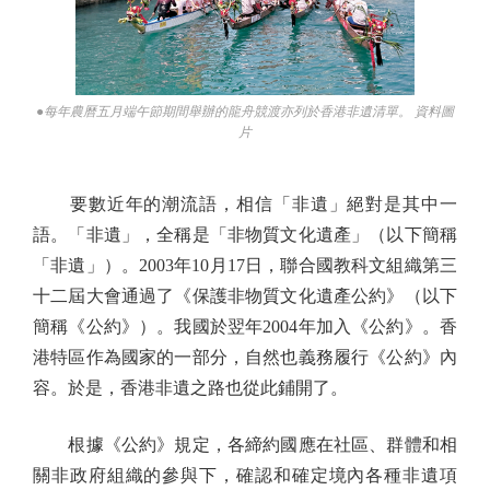
●每年農曆五月端午節期間舉辦的龍舟競渡亦列於香港非遺清單。 資料圖
片
要數近年的潮流語，相信「非遺」絕對是其中一
語。「非遺」，全稱是「非物質文化遺產」（以下簡稱
「非遺」）。2003年10月17日，聯合國教科文組織第三
十二屆大會通過了《保護非物質文化遺產公約》（以下
簡稱《公約》）。我國於翌年2004年加入《公約》。香
港特區作為國家的一部分，自然也義務履行《公約》內
容。於是，香港非遺之路也從此鋪開了。
根據《公約》規定，各締約國應在社區、群體和相
關非政府組織的參與下，確認和確定境內各種非遺項