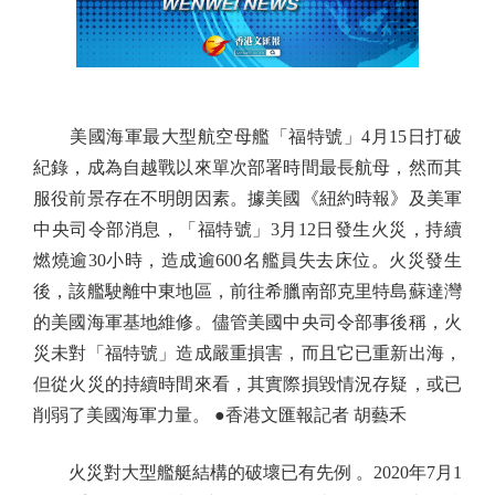
美國海軍最大型航空母艦「福特號」4月15日打破
紀錄，成為自越戰以來單次部署時間最長航母，然而其
服役前景存在不明朗因素。據美國《紐約時報》及美軍
中央司令部消息，「福特號」3月12日發生火災，持續
燃燒逾30小時，造成逾600名艦員失去床位。火災發生
後，該艦駛離中東地區，前往希臘南部克里特島蘇達灣
的美國海軍基地維修。儘管美國中央司令部事後稱，火
災未對「福特號」造成嚴重損害，而且它已重新出海，
但從火災的持續時間來看，其實際損毀情況存疑，或已
削弱了美國海軍力量。 ●香港文匯報記者 胡藝禾
火災對大型艦艇結構的破壞已有先例 。2020年7月1