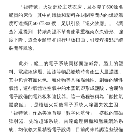
「福特號」火災源於主洗衣房，且吞噬了600餘名
艦員的床位，其中的織物和塑料在封閉空間內的燃燒溫
度可達攝氏600至800度，足以引發「退火效應」。《調
查》還提到，持續高溫不單會使承重框架永久變形、強
度下降，還會令艙壁和飛行甲板扭曲，引發焊接點焊縫
裂開等風險。
此外，艦上的電子系統同樣面臨威脅。艦上的塑
料、電纜絕緣層、油漆等物品燃燒時會產生大量濃煙，
其中包含有氯化氫、氰化物等具強腐蝕性、劇毒的酸性
氣體，這些氣體遇空氣中的水蒸氣即形成鹽酸，會腐蝕
電子設備的電路板和連接器。這一過程被稱為「酸性氣
體腐蝕」，是艦艇火災後電子系統大範圍失效主因。
「福特號」作為美軍首艘「數字化航母」，搭載的電磁
彈射器、先進起降系統、雷達處理機櫃和艦載網絡系
統，均依賴大量精密電子設備，目前尚未確認這些設備