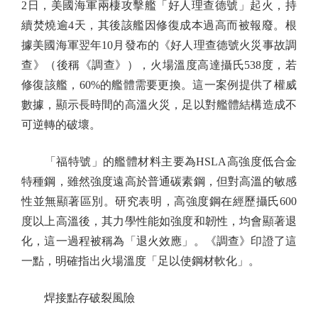
2日，美國海軍兩棲攻擊艦「好人理查德號」起火，持
續焚燒逾4天，其後該艦因修復成本過高而被報廢。根
據美國海軍翌年10月發布的《好人理查德號火災事故調
查》（後稱《調查》），火場溫度高達攝氏538度，若
修復該艦，60%的艦體需要更換。這一案例提供了權威
數據，顯示長時間的高溫火災，足以對艦體結構造成不
可逆轉的破壞。
「福特號」的艦體材料主要為HSLA高強度低合金
特種鋼，雖然強度遠高於普通碳素鋼，但對高溫的敏感
性並無顯著區別。研究表明，高強度鋼在經歷攝氏600
度以上高溫後，其力學性能如強度和韌性，均會顯著退
化，這一過程被稱為「退火效應」。《調查》印證了這
一點，明確指出火場溫度「足以使鋼材軟化」。
焊接點存破裂風險