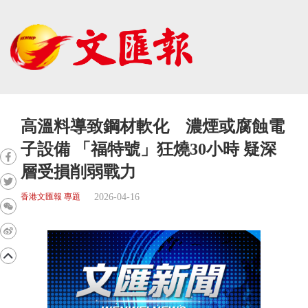
高溫料導致鋼材軟化 濃煙或腐蝕電
子設備 「福特號」狂燒30小時 疑深
層受損削弱戰力
2026-04-16
香港文匯報 專題