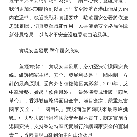
近平主席重要講話精神為指引，語重心長，意蘊深遠，
我們更加深刻體悟到以高水平安全護航香港由治及興的
內在邏輯、機遇挑戰和實踐要求。駐港國安公署將依法
忠誠履職，切實發揮職能作用，以香港新安全格局保障
新發展格局，以高水平安全護航香港由治及興。
實現安全發展 堅守國安底線
董經緯指出，實現安全發展，必須堅決守護國安底
線。維護國家主權、安全、發展利益是「一國兩制」方
針的最高原則。受內外各種複雜因素影響，2019年，反
中亂港勢力掀起「修例風波」，最終演變成港版「顏色
革命」，香港被破壞得面目全非、滿目瘡痍，嚴重危害
國家安全，「一國兩制」實踐面臨回歸以來最嚴峻挑
戰。中央堅決履行維護國家安全根本責任，制定實施香
港國安法，支持香港特區切實履行維護國家安全的憲制
責任，香港實現由亂到治走向由治及興。