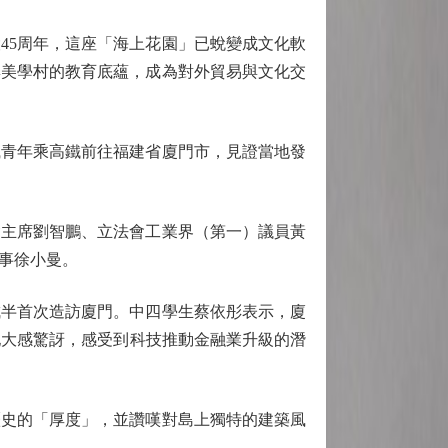
5周年，這座「海上花園」已蛻變成文化軟
集美學村的教育底蘊，成為對外貿易與文化交
青年乘高鐵前往福建省廈門市，見證當地發
主席劉智鵬、立法會工業界（第一）議員黃
事徐小曼。
半首次造訪廈門。中四學生蔡依彤表示，廈
她大感驚訝，感受到科技推動金融業升級的潛
史的「厚度」，並讚嘆對島上獨特的建築風