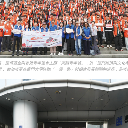
遇，龍傳基金與香港青年協會主辦「高鐵青年號」，以「廈門經濟與文化
標， 參加者更在廈門大學聆聽「一帶一路」與福建發展相關的講座，為考