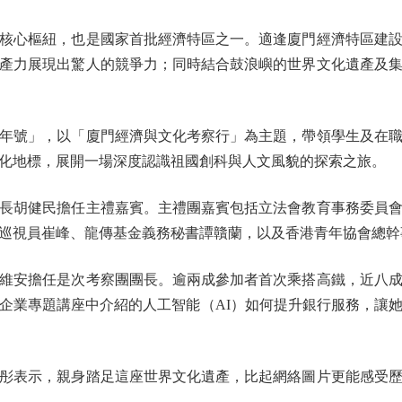
心樞紐，也是國家首批經濟特區之一。適逢廈門經濟特區建設4
產力展現出驚人的競爭力；同時結合鼓浪嶼的世界文化遺產及
號」，以「廈門經濟與文化考察行」為主題，帶領學生及在職
化地標，展開一場深度認識祖國創科與人文風貌的探索之旅。
胡健民擔任主禮嘉賓。主禮團嘉賓包括立法會教育事務委員會
巡視員崔峰、龍傳基金義務秘書譚贛蘭，以及香港青年協會總幹
安擔任是次考察團團長。逾兩成參加者首次乘搭高鐵，近八成
企業專題講座中介紹的人工智能（AI）如何提升銀行服務，讓
表示，親身踏足這座世界文化遺產，比起網絡圖片更能感受歷