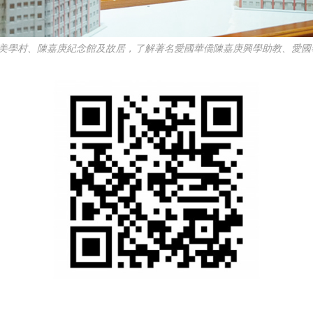
集美學村、陳嘉庚紀念館及故居，了解著名愛國華僑陳嘉庚興學助教、愛國