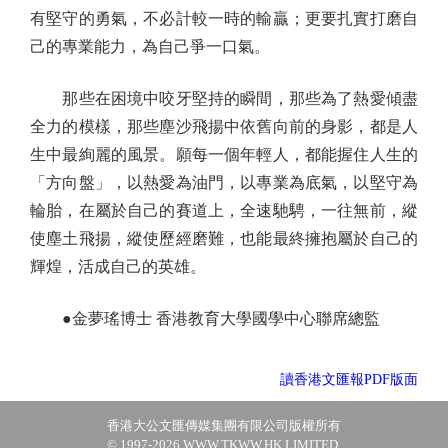
有堅守的勇氣，不必計較一時的輸贏；更要扎實打磨自
己的專業能力，為自己爭一口氣。
那些在困境中咬牙堅持的瞬間，那些為了熱愛傾盡
全力的模樣，那些塵沙飛揚中依舊向前的身影，都是人
生中最絢麗的風景。願每一個年輕人，都能握住人生的
「方向盤」，以熱愛為油門，以專業為底氣，以堅守為
輪胎，在屬於自己的賽道上，全速馳騁，一往無前，縱
使塵土飛揚，縱使歷經磨難，也能最終擁抱屬於自己的
輝煌，活成自己的英雄。
●金夢瑤博士 香港教育大學國學中心聯席總監
讀香港文匯報PDF版面
香港大公文匯傳媒集團有限公司版權所有
© 1997-2026 WWW.TKWW.HK LIMITED.