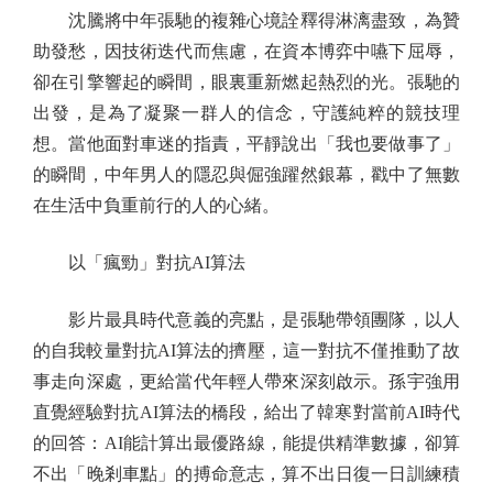
沈騰將中年張馳的複雜心境詮釋得淋漓盡致，為贊
助發愁，因技術迭代而焦慮，在資本博弈中嚥下屈辱，
卻在引擎響起的瞬間，眼裏重新燃起熱烈的光。張馳的
出發，是為了凝聚一群人的信念，守護純粹的競技理
想。當他面對車迷的指責，平靜說出「我也要做事了」
的瞬間，中年男人的隱忍與倔強躍然銀幕，戳中了無數
在生活中負重前行的人的心緒。
以「瘋勁」對抗AI算法
影片最具時代意義的亮點，是張馳帶領團隊，以人
的自我較量對抗AI算法的擠壓，這一對抗不僅推動了故
事走向深處，更給當代年輕人帶來深刻啟示。孫宇強用
直覺經驗對抗AI算法的橋段，給出了韓寒對當前AI時代
的回答：AI能計算出最優路線，能提供精準數據，卻算
不出「晚剎車點」的搏命意志，算不出日復一日訓練積