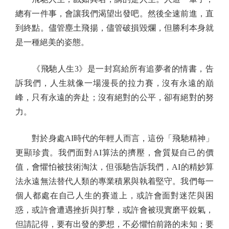
總有一件事，會讓我們渴望出發吧。然後全速前進，直
到終點。儘管塵土飛揚，儘管破損毀爛，但勝利本身就
是一種絕美的姿態。
《飛馳人生3》是一封寫給所有追夢者的情書，告
訴我們，人生就像一場漫長的拉力賽，沒有永遠的巔
峰，只有永遠的奔赴；沒有絕對的公平，卻有絕對的努
力。
對於身處AI時代的年輕人而言，這份「飛馳精神」
更顯珍貴。我們面對AI算法的擠壓，會質疑自己的價
值，會懼怕被技術淘汰，但張馳告訴我們，AI的精妙算
法永遠無法替代人類的專業積累與執着堅守。我們每一
個人都處在自己人生的賽道上，或許會面對迷茫與困
惑，或許會遭遇挫折與打擊，或許會被現實磨平銳氣，
但請記得，要有出發的夢想，不必懼怕前路的未知；要