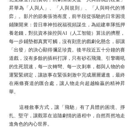
昇華為「人與人」、「人與規則」、「人與時代的博
弈」。影片的節奏張弛有度，前半段從張馳的日常困境
鋪陳開來：昔日車神拍祝福視頻謀生，為組建車隊抵押
養老錢，對抗資本操控與AI（人工智能）算法的擠壓，
每一步鋪墊都真實可觸，沒有刻意的戲劇化懸念，卻讓
「出發」的決心顯得彌足珍貴。後半段近五十分鐘的賽
道戲，沒有多餘的插科打諢，只有砂石飛濺、引擎嘶吼
的生死競速，每一次轉彎、每一次剎車，都與人物的命
運緊緊綁定，讓故事在緊張刺激中完成層層遞進，最終
在兩條賽道的匯合處，讓人物走向超越輸贏的精神昇
華。
這種敘事方式，讓「飛馳」有了具體的困境、掙
扎、堅守，讓觀眾在追隨劇情的過程中，自然而然地走
進角色的內心世界。