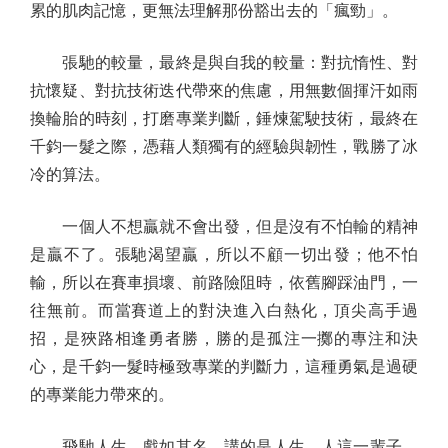
累的肌肉記憶，更無法理解那份豁出去的「瘋勁」。
張馳的較量，最終是與自我的較量：對抗惰性、對
抗懷疑、對抗技術迭代帶來的焦慮，用無數個揮汗如雨
換輪胎的時刻，打磨專業判斷，錘煉駕駛技術，最終在
千鈞一髮之際，憑藉人類獨有的經驗與韌性，戰勝了冰
冷的算法。
一個人不想贏就不會出發，但是沒有不怕輸的精神
是贏不了。張馳渴望贏，所以不顧一切出發；他不怕
輸，所以在賽車損壞、前路險阻時，依舊腳踩油門，一
往無前。而當賽道上的對決進入白熱化，頂尖高手過
招，是狹路相逢勇者勝，勝的是孤注一擲的專注和決
心，是千鈞一髮時極致專業的判斷力，這種勇氣是過硬
的專業能力帶來的。
飛馳人生，戲如其名，講的是人生。人這一輩子，