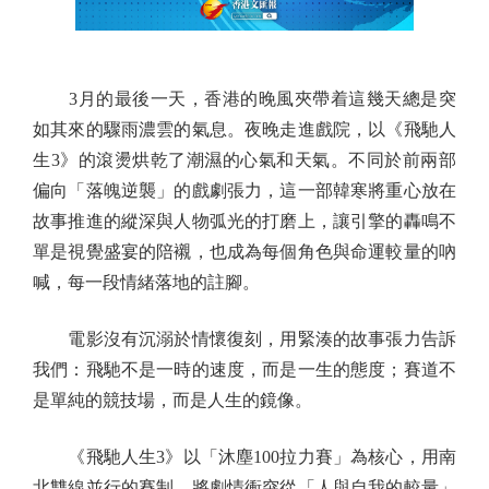
3月的最後一天，香港的晚風夾帶着這幾天總是突
如其來的驟雨濃雲的氣息。夜晚走進戲院，以《飛馳人
生3》的滾燙烘乾了潮濕的心氣和天氣。不同於前兩部
偏向「落魄逆襲」的戲劇張力，這一部韓寒將重心放在
故事推進的縱深與人物弧光的打磨上，讓引擎的轟鳴不
單是視覺盛宴的陪襯，也成為每個角色與命運較量的吶
喊，每一段情緒落地的註腳。
電影沒有沉溺於情懷復刻，用緊湊的故事張力告訴
我們：飛馳不是一時的速度，而是一生的態度；賽道不
是單純的競技場，而是人生的鏡像。
《飛馳人生3》以「沐塵100拉力賽」為核心，用南
北雙線並行的賽制，將劇情衝突從「人與自我的較量」