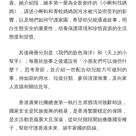
責。她介紹指，繪本第一冊為全新創作的《小蝌蚪找媽
媽》，講述小蝌蚪和青蛙媽媽因河水被污染而受到的影
響，以及牠們如何守護家園，希望幼兒能通過故事，明
白生態安全的重要性，培養保護環境和珍惜資源的生活
態度和習慣。
其後兩冊分別是《我們的藍色海洋》和《天上的小
幫手》；每冊於故事之後還設有「小朋友們可以做些什
麼？」思考章節，並介紹一些配合幼兒能力可做到的
事，例如節約用水、垃圾分類、參與清潔海灘，及向家
人宣揚有關信息等。
香港廣東社團總會第一執行主席鄧清河致辭時說，
國家安全是民族復興的根基，是香港繁榮穩定的保障，
是次活動意義重大且深遠，從幼兒階段開始播撒國安種
子，幫助守護香港未來、築牢家國的防線。