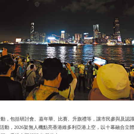
動，包括研討會、嘉年華、比賽、升旗禮等，讓市民參與及認識
活動，2026架無人機點亮香港維多利亞港上空，以十幕融合立