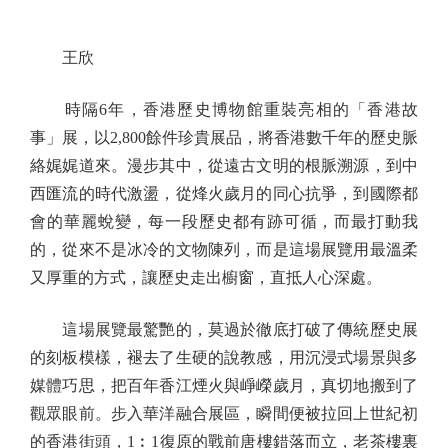
王欣
時隔6年，香港歷史博物館重裝亮相的「香港故
事」展，以2,800餘件珍貴展品，將香港數千年的歷史脈
絡娓娓道來。漫步其中，從遠古文明的根脈溯源，到中
西匯流的時代激盪，從烽火歲月的同心抗爭，到國際都
會的華麗蛻變，每一段歷史都有跡可循，而最打動我
的，從來不是冰冷的文物陳列，而是這場展覽用最溫柔
又厚重的方式，讓歷史走出櫥窗，直抵人心深處。
這場展覽最驚艷的，莫過於徹底打破了傳統歷史展
的刻板模樣，褪去了生硬的說教感，用沉浸式場景與多
媒體巧思，把百年香江煙火與崢嶸歲月，真切地搬到了
觀眾眼前。步入華洋融合展區，瞬間便被拉回上世紀初
的香港街頭，1︰1復原的戰前唐樓錯落而立，老茶樓裏