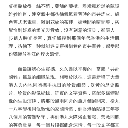
桌椅擺放得一絲不苟，藥舖的藥櫃、雜糧麵粉舖的陳設
維妙維肖，連空氣中都彷彿氤氳着舊時的市井煙火。綠
色舊式老電車、雕刻花紋的茶樓、街巷間的喧鬧聲，搭
配恰到好處的燈光與音效，沒有刻意的渲染，卻讓人一
步踏入時光長河，真切觸摸到那個年代香港的生活肌
理，彷彿下一秒就能遇見穿梭街巷的市井百姓，感受那
份獨屬於香江的煙火溫情。
而最讓我心生震撼、久久難以平復的，當屬「共赴
國難」篇章的細膩呈現。相較於以往，這裏新增了大量
港人與內地同胞攜手抗日的珍貴細節，泛黃的歷史照
片、珍貴的影像紀錄、詳實的文字資料，搭配多媒體影
像的生動演繹，將那段風雨同舟的歲月鋪展開來。從九
一八事變後同仇敵愾的家國情懷，到香港淪陷後三年零
八個月的苦難堅守，再到港九大隊浴血奮戰、營救同胞
的英勇壯舉，每一個片段都飽含深情，每一段文字都直