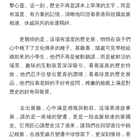
擊心靈。這一刻，歷史不再是課本上單薄的文字，而是
有溫度、有力量的記憶，清晰地印證着香港與祖國血脈
相連、休戚與共的命運羈絆。
更難得的是，這場有溫度的歷史展，悄悄在孩子們
心中種下了文化傳承的種子。展廳裏，隨處可見學校組
織前來的小學生，他們不再是被動聽講，而是被鮮活的
場景、趣味的互動裝置深深吸引。看着逼真的歷史特
效，他們忍不住發出驚喜的讚嘆；看着珍貴的歷史展
品，他們拉着老師的手好奇提問，稚嫩的臉龐上滿是對
歷史的好奇與敬畏。
走出展廳，心中滿是感慨與動容。這場香港故事
展，講的是一座城的變遷，更是一段血脈相連的家國
史。它用匠心讓歷史活了過來，讓我們在回望過往中銘
記根脈，在感受歲月變遷中珍惜當下，更深刻懂得，香