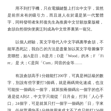
用不到打字機，只在電腦鍵盤上打出中文字，當然
是前所未有的吸引力，而且迷人在於還是第一代繁體
字，同時發明者朱邦復先生為推廣中文甘願放棄版權，
倉頡自然很快便廣泛到成為中文世界裏第一寵兒。
以個人經驗，英文字母代入中文字碼裏學倉頡，不
能單憑死記，我自己的方法是盡量加以英文字母圖像字
意聯想，如A是日，B是月；D是「Wood」的木；F 「Fi
re」 是 火；C是與「Cum」同音的金等……
有說倉頡高手1分鐘能打200字，可真是神話級的數
字，別說有些字要打5個碼，就是兩碼簡化速成，也沒
可能按一個碼出一個字，就算按兩個碼出一個字的也不
過是從A到Z，中文字只能從「日月金」打到「人心手
口」24個字，可是就算只打一個字一個碼的「日」字來
說，任何普通快手1分鐘使用速成大不了也只能打156個