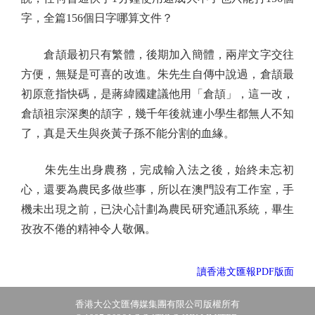
字，全篇156個日字哪算文件？
倉頡最初只有繁體，後期加入簡體，兩岸文字交往
方便，無疑是可喜的改進。朱先生自傳中說過，倉頡最
初原意指快碼，是蔣緯國建議他用「倉頡」，這一改，
倉頡祖宗深奧的頡字，幾千年後就連小學生都無人不知
了，真是天生與炎黃子孫不能分割的血緣。
朱先生出身農務，完成輸入法之後，始終未忘初
心，還要為農民多做些事，所以在澳門設有工作室，手
機未出現之前，已決心計劃為農民研究通訊系統，畢生
孜孜不倦的精神令人敬佩。
讀香港文匯報PDF版面
香港大公文匯傳媒集團有限公司版權所有