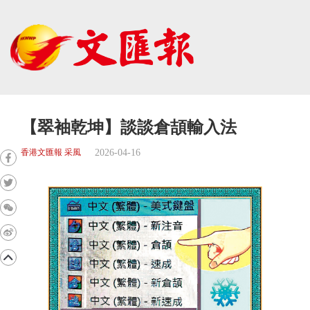
【翠袖乾坤】談談倉頡輸入法
2026-04-16
香港文匯報 采風