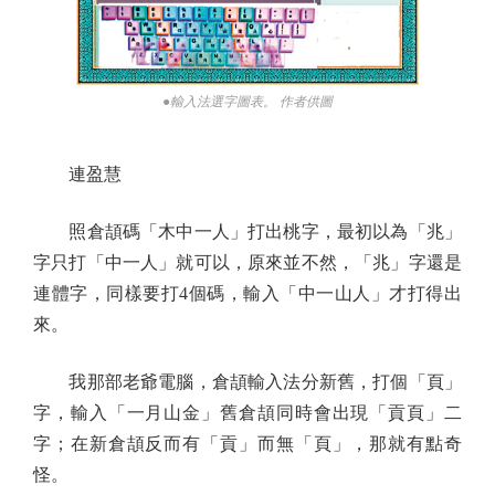
●輸入法選字圖表。 作者供圖
連盈慧
照倉頡碼「木中一人」打出桃字，最初以為「兆」
字只打「中一人」就可以，原來並不然，「兆」字還是
連體字，同樣要打4個碼，輸入「中一山人」才打得出
來。
我那部老爺電腦，倉頡輸入法分新舊，打個「頁」
字，輸入「一月山金」舊倉頡同時會出現「貢頁」二
字；在新倉頡反而有「貢」而無「頁」，那就有點奇
怪。