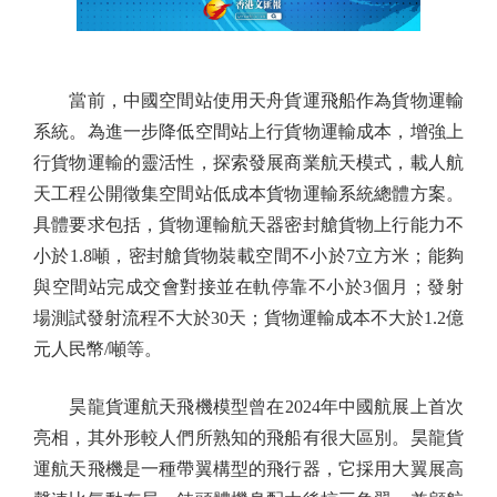
當前，中國空間站使用天舟貨運飛船作為貨物運輸
系統。為進一步降低空間站上行貨物運輸成本，增強上
行貨物運輸的靈活性，探索發展商業航天模式，載人航
天工程公開徵集空間站低成本貨物運輸系統總體方案。
具體要求包括，貨物運輸航天器密封艙貨物上行能力不
小於1.8噸，密封艙貨物裝載空間不小於7立方米；能夠
與空間站完成交會對接並在軌停靠不小於3個月；發射
場測試發射流程不大於30天；貨物運輸成本不大於1.2億
元人民幣/噸等。
昊龍貨運航天飛機模型曾在2024年中國航展上首次
亮相，其外形較人們所熟知的飛船有很大區別。昊龍貨
運航天飛機是一種帶翼構型的飛行器，它採用大翼展高