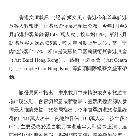
香港文匯報訊 （記者 姬文風）香港今年首季訪港
旅客人數報捷。香港旅遊發展局昨日公布，今年1月至3
月訪港旅客量錄得1,431萬人次，按年增17%。單計3月
訪港旅客人次為435萬，較去年同期上升14%，當中非
內地旅客佔27%，相信是受惠於巴塞爾藝術展香港展會
（Art Basel Hong Kong）、藝術中環展會（Art Centra
l）、ComplexCon Hong Kong 等多項國際級藝文盛事帶
動。
旅發局同時指出，未來數月中東情況或會令旅遊市
場出現波動，會密切留意最新發展，靈活調撥資源以發
揮最大推廣效益。旅發局指出，今年首季訪港旅客量錄
得的1,431萬人次中，內地旅客佔1,108萬人次，按年多2
0%，主要受惠於過去數月本港連串大型盛事上演，連
同針對內地新春長假一系列節慶宣傳推廣的疊加效應。