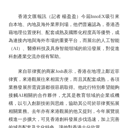
香港文匯報訊（記者 楊盈盈）今屆InnoEX吸引來
自本地、內地及海外業界到場，他們普遍認為，香港憑
藉地理位置便利、配套成熟及國際化程度高等優勢，成
為連接內地與海外市場的重要平台，而展出的人工智能
（AI）、醫療科技及具身智能領域的前沿發展，對促進
科創產業交流亦很有幫助。
來自菲律賓的商家Josh表示，香港在地理上鄰近菲
律賓，來港觀展往來相當方便，而且其配套成熟，各項
業務發展所需資源都很容易取得。他此行特別希望能夠
接觸AI相關的合作夥伴，尤其是教育領域的企業或機
構，以引入創新技術與思維，協助其公司於菲律賓拓展
相關業務。去年亦有來港觀展的他又提到，今年展覽規
模進一步擴大，可見香港創科發展步伐迅速，加上完善
的城市配套及文化特色，讓他對香港十分欣賞。