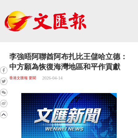
李強晤阿聯酋阿布扎比王儲哈立德：
中方願為恢復海灣地區和平作貢獻
2026-04-14
香港文匯報 要聞