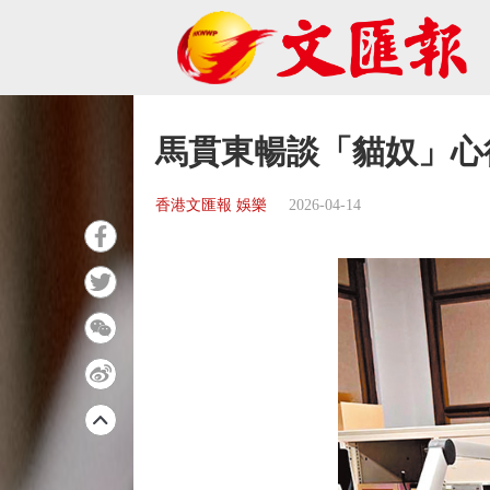
馬貫東暢談「貓奴」心
香港文匯報 娛樂
2026-04-14