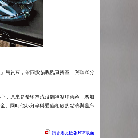
奴」馬貫東，帶同愛貓親臨直播室，與聽眾分
心，原來是希望為流浪貓狗整理儀容，增加
俱全。同時他亦分享與愛貓相處的點滴與難忘
讀香港文匯報PDF版面