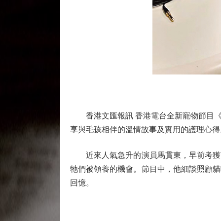
香港文匯報訊 香港電台全新寵物節目《有
享與毛孩相伴的溫情故事及實用的護理心得
近來人氣急升的演員馬貫東，早前考獲寵
牠們被領養的機會。節目中，他細談照顧貓
回憶。