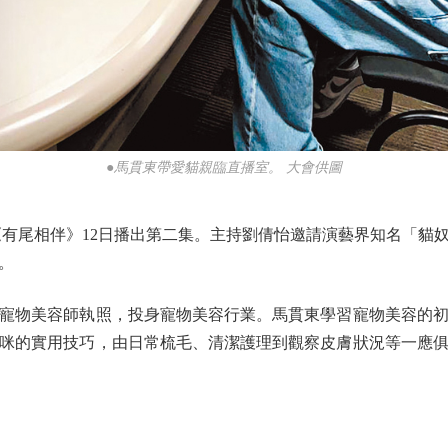
●馬貫東帶愛貓親臨直播室。 大會供圖
尾相伴》12日播出第二集。主持劉倩怡邀請演藝界知名「貓
。
物美容師執照，投身寵物美容行業。馬貫東學習寵物美容的初
咪的實用技巧，由日常梳毛、清潔護理到觀察皮膚狀況等一應