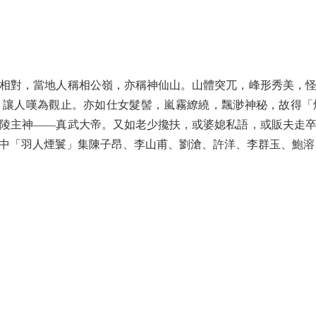
對，當地人稱相公嶺，亦稱神仙山。山體突兀，峰形秀美，怪
，讓人嘆為觀止。亦如仕女髮髻，嵐霧繚繞，飄渺神秘，故得「
陵主神——真武大帝。又如老少攙扶，或婆媳私語，或販夫走
中「羽人煙鬟」集陳子昂、李山甫、劉滄、許洋、李群玉、鮑溶