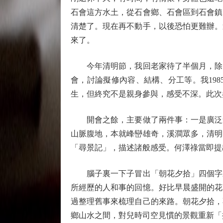
石會這方水土，從石會鄉、石會區到石會鎮
清楚了。現在再不動手，以後恐怕更難辦。
來了。
今年清明節，我回老家待了半個月，除了
會，討論擬修內容、結構、分工等。我19
生，但終究不是親身參與，感受不深。此次
開會之餘，主要做了兩件事：一是廣泛查
山脈腹地，本就峰巒雄奇，溪澗眾多，清明
「尋景記」，描述諸般感受。何澤祿當即提
腦子裏一下子冒出「朝花夕拾」四個字來
所經歷的人和事的回憶。好比早晨盛開的花
過整理舊事來梳理自己的來路。朝花夕拾，
鄉山水之間，對兒時司空見慣的景觀重新「