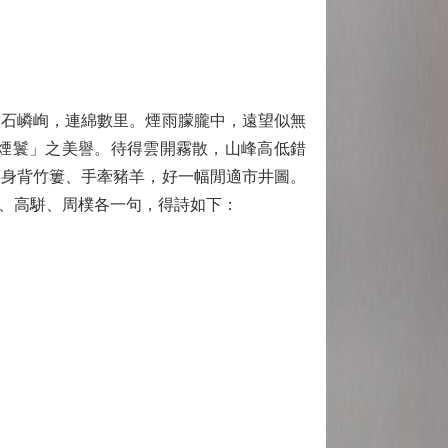
石嶙峋，連綿數里。煙雨朦朧中，遠望似無
煙鬟」之美譽。待得雲開霧散，山峰高低錯
卒身背竹簍、手牽豬羊，好一幅閒適市井圖。
、高駢、周樸各一句，得詩如下：