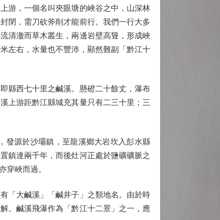
上游，一個名叫夾眼塘的峽谷之中，山深林
木封閉，需刀砍斧削才能前行。我們一行大多
水流清澈而草木叢生，兩邊岩壁高聳，形成峽
十米左右，水量也不豐沛，顯然難副「黔江十
即縣西七十里之鹹溪。懸磴二十餘丈，瀑布
窖溪上游距黔江縣城充其量只有二三十里；三
，發源於沙壩鎮，至龍溪鄉大岩坎入彭水縣
縣置鎮達兩千年，而後灶河正處於鹽礦礦脈之
亦穿峽而過。
實有「大鹹溪」「鹹井子」之類地名。由於時
理解。鹹溪飛瀑作為「黔江十二景」之一，應