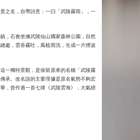
景之名，自帶詩意：一曰「武陵霧雨」，一
鎮，石會坐擁武陵仙山國家森林公園，自然
地縫處，雲吞霧吐，風梳雨洗，生成一片煙波
這一獨特景觀，是保留原來的名稱「武陵霧
化傳承。改名說的主要理據是原名氣勢不夠宏
文華，曾作過一首七律《武陵雲海》，大氣磅