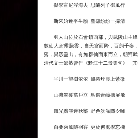
擬學宣尼浮海去 思隨列子御風行
斯來始遂平生願 塵慮紛紛一掃清
羽人山位於石會鎮西部，與武陵山主峰相
數仙人駕霧騰雲，自天宮而降，百態千姿
落，異形盡出，有如群仙面東而立，朝拜武
清代文士邵塾曾作《黔江十二景集句》，其
平川一望樹依依 風捲煙霞上紫微
山擁翠鬟當戶立 鳥還青嶂拂屏飛
嵐光黯淡迷秋壑 野色溟濛隱夕暉
自要乘風隨羽客 更於何處學忘機