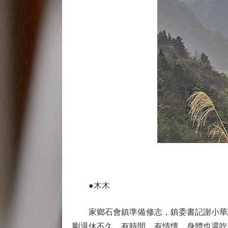
●木木
家鄉石會鎮準備修志，鎮委書記謝小華請
剛退休不久，有時間，有情懷，身體也還吃