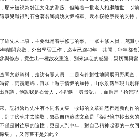
，歷來被視為黔江文化的淵藪。但隨着一批老人相繼離世，以
這事兒還得到石會著名鄉賢姚文懷將軍、袁本樸檢察長的支持
給先人上墳，主要就是着手修志的事。一眾主修人員，與謝小
85年離開家鄉，外出學習工作，迄今已逾40年。其間，每年都
參與修志，竟生出一種故友重逢、別來無恙的感覺，親切而興奮
閱文獻資料，走訪有關人員；二是有針對性地開展田野調查，
時節，雨霧纏綿，再加上遊子情懷的加持，山水景觀呈現出別
出異議，他說我是石會人，不能叫「尋景記」，而應是「拾景記
。記得魯迅先生有本同名文集，收錄的文章雖然都是新創作的
，到了傍晚才去摘取，魯迅自稱這些文章是「從記憶中抄出來
不僅是對往事的追憶，更是人到中年，對自己精神起源的一次
採集」，又何嘗不是如此？