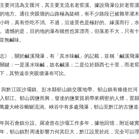
要河流為文匯河，其主要支流名老窖溪。據說飛瀑位於老窖溪
的地方。通往夾眼塘的山路極為陡峭，有不少路段已被雜草灌
小時，真有些吃不消。不過，沿途景色是極好的。緣溪而行，
。遺憾的是，目的地的瀑布雖然也算漂亮，但落差不大，只有
並無鹹味。
》，關於鹹溪飛瀑，有「其水味鹹」的記載，並稱「鹹溪飛瀑
關鍵：一是溪水味鹹，故名鹹溪；二是位於縣西七十里，而老
下，其勢遠非夾眼塘瀑布可比。
黔江區沙壩鎮、彭水縣郁山鎮交匯地帶。郁山鎮有條後灶河
入郁江。郁山因鹽而興，發達的鹽業貿易帶來稠密的人煙，置
萬慶大峽谷蜿蜒流淌。峽谷中有多處飛瀑，郁山至黔江的古鹽道
年與石會鎮分設。羅凌曾在沙壩工作多年，據他回憶，附近確
年，郁山鎮對周邊影響力何其巨大，黔江設景於此，完全可以