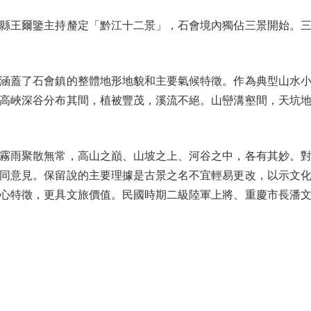
王爾鑒主持釐定「黔江十二景」，石會境內獨佔三景開始。三
蓋了石會鎮的整體地形地貌和主要氣候特徵。作為典型山水小
高峽深谷分布其間，植被豐茂，溪流不絕。山巒溝壑間，天坑
雨聚散無常，高山之巔、山坡之上、河谷之中，各有其妙。對
同意見。保留說的主要理據是古景之名不宜輕易更改，以示文
心特徵，更具文旅價值。民國時期二級陸軍上將、重慶市長潘