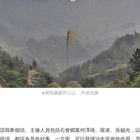
●煙雨朦朧羽人山。 作者供圖
我牽個頭。主修人員包括石會鄉黨何澤祿、羅凌、吳錫光，以
得消，都認為是件好事。一方面，可以發揮治史資政的作用；