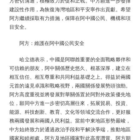
方密切溝通，積極致力於促和止戰。中方願進一步發揮
建設性作用，為恢復海灣地區和平安寧作出貢獻。希望
阿方繼續採取有力措施，保障在阿中國公民、機構和項
目安全。
阿方：維護在阿中國公民安全
哈立德表示，中國是阿聯酋重要的全面戰略夥伴和
可信賴的朋友，阿中關係歷史悠久、根基深厚，建立在
相互信任、相互尊重和共同利益基礎之上。得益於兩國
元首的遠見卓識和戰略視野，兩國關係發展勢頭強勁。
阿方高度重視並將發展對華關係置於阿對外政策優先地
位，願同中方進一步密切高層往來，拓展貿易、投資、
能源、科技創新、教育、文化等領域交流合作，更好服
務兩國發展和兩國人民利益。當前中東地區形勢嚴峻，
中方始終致力於通過政治手段和平解決爭端，推動地區
國家和睦相處，阿方及地區國家對此高度讚賞。阿方期