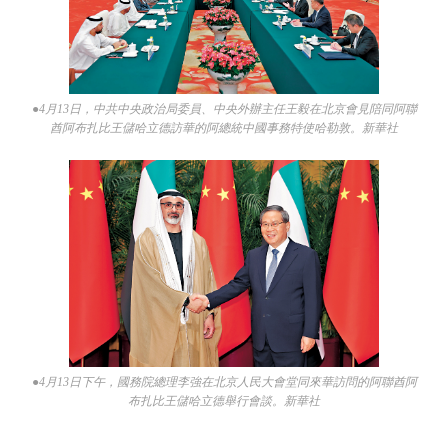
●4月13日，中共中央政治局委員、中央外辦主任王毅在北京會見陪同阿聯
酋阿布扎比王儲哈立德訪華的阿總統中國事務特使哈勒敦。新華社
●4月13日下午，國務院總理李強在北京人民大會堂同來華訪問的阿聯酋阿
布扎比王儲哈立德舉行會談。新華社