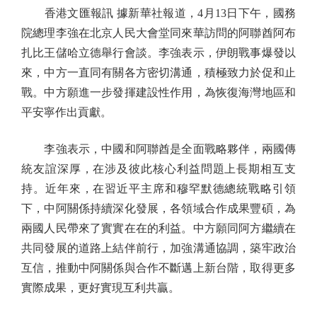
香港文匯報訊 據新華社報道，4月13日下午，國務
院總理李強在北京人民大會堂同來華訪問的阿聯酋阿布
扎比王儲哈立德舉行會談。李強表示，伊朗戰事爆發以
來，中方一直同有關各方密切溝通，積極致力於促和止
戰。中方願進一步發揮建設性作用，為恢復海灣地區和
平安寧作出貢獻。
李強表示，中國和阿聯酋是全面戰略夥伴，兩國傳
統友誼深厚，在涉及彼此核心利益問題上長期相互支
持。近年來，在習近平主席和穆罕默德總統戰略引領
下，中阿關係持續深化發展，各領域合作成果豐碩，為
兩國人民帶來了實實在在的利益。中方願同阿方繼續在
共同發展的道路上結伴前行，加強溝通協調，築牢政治
互信，推動中阿關係與合作不斷邁上新台階，取得更多
實際成果，更好實現互利共贏。