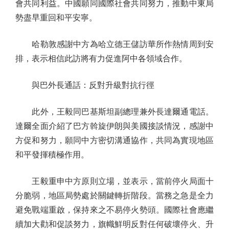
會共同利益。中國願同國際社會共同努力，推動中東局
勢盡早重回和平安寧。
哈勒敦感謝中方為哈立德王儲訪華所作熱情周到安
排，表示相信此訪將有力促進阿中各領域合作。
與巴外長通話：反對升級對抗行徑
此外，王毅同巴基斯坦副總理兼外長達爾通電話。
達爾全面介紹了巴方斡旋伊朗與美國接談情況，感謝中
方促和努力，願同中方密切溝通協作，共同為實現地區
和平發揮積極作用。
王毅重申中方原則立場，並表示，當前停火局面十
分脆弱，地區局勢處於關鍵轉折階段。當務之急是全力
避免戰端重啟，保持來之不易停火勢頭。國際社會應繼
續加大勸和促談努力，旗幟鮮明反對任何破壞停火、升