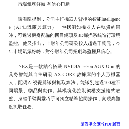
市場氣氛好轉 有信心扭虧
陳海龍提到，公司主打機器人背後的智能Intelligenc
e（AI 知識庫與算力），包括例如機器人在執貨的同
時，可透過機身配備的四目鏡頭及3D掃描系統進行環境
監控。他又指出，上財年公司研發投入超過千萬元，今
年市場氣氛好轉，對今財年公司扭虧為盈極具信心。
NEX是一款結合搭載 NVIDIA Jetson AGX Orin 的
具身智能與自主研發 AX-CORE 數據庫的半人形機器
人，配備AI視覺辨識與抓取算法，能識別超過100種不
同場景、物品與動作。其模塊化控制架構支援輪式底
盤、身軀手臂與靈巧手可獨立精準協同操作，實現高難
度抓取任務。
讀香港文匯報PDF版面